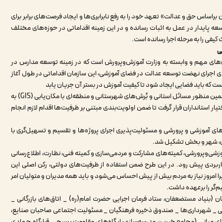
ن براساس حق و عدالت» تعهد خود را به رفع نابرابری‌ها و ایجاد فرصت‌های برابر برای
وسعه پایدار در عمل به اثبات رسانده و در این زمینه اقداماتی در حوزه‌های مختلف
یفی را به مرحله اجرا رسانده است.
ی
‌های مهم و وابسته به وزارت آموزش‌وپرورش است که در زمینه توسعه مدارس در
ای اجرای نهضت توسعه عدالت در فضای آموزشی، این سازمان اقداماتی در طول آغاز
ست که باید فضایی ایجاد شود تا کیفیت آموزش در بستر آن جریان یابد
براین اساس، ساخت مدارس و تجهیز آنها از اولویت‌هاست به همین منظور مسائل استانی و بُرش‌های شهرستانی و منطقه‌ای با مکان‌یابی (GIS) به
استانداران قرار گرفت تا ضمن اولویت‌بندی مبتنی بر ظرفیت‌ها اقدام لازم انجام
 آموزشی و پرورشی و مسئولیت‌پذیری اجرای پروژه‌ها و تقسیم و تسهیل‌گری با
، شهر و بخش تشکیل شد.
ی‌وپرورشی، کمیته‌های مشارکت و مردمی‌سازی و کمیته فنی، نظارت، اطلاع‌رسانی
اربردی پیش رود. در این طرح ضمن استفاده از ظرفیت‌های دولتی، رکن اصلی این
امروز نیاز به مردم بیش از پیش احساس می‌شود و باید همه مدیران و متولیان امر
م‌گر را برعهده داشت.
 (بنیاد مستضعفان، ستاد فرمان اجرایی حضرت امام(ره) _ اتاق‌های بازرگانی _
ی _ شهرداری‌ها _ صندوق ذخیره فرهنگیان _ مسئولیت اجتماعی صاحبان صنایع،
میانی (مجامع خیرین مدرسه‌ساز- پایگاه‌های مقاومت بسیج _ قرارگاه جهادی