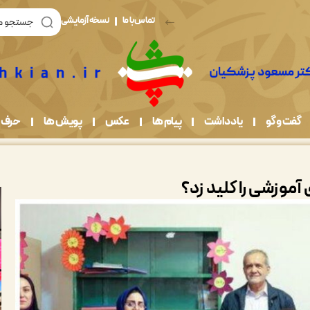
تماس با ما
نسخه آزمایشی
گفت و گو
یادداشت
پیام ها
عکس
پویش ها
حرف 
موزشی را کلید زد؟