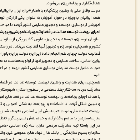
هدف‌گذاری و برنامه‌ریزی می‌شود.
دولت وفاق ملی به رهبری پزشکیان با شعار «برای ایران با ایرانیا
همه ایرانیان به‌ویژه در حوزه آموزش به عنوان یکی از ارکان ت
آموزشی از نوسازی، توسعه و تجیهز مدارس کشور گرفته تا مباحث ک
اجرای نهضت توسعه عدالت در فضا و تجهیزات آموزشی‌وپرورش
سازمان نوسازی، توسعه و تجیهز مدارس کشور یکی از سازمان
کشور و همچنین نوسازی و تجهیز آنها فعالیت می‌کند. در راست
فعالیت دولت چهاردهم انجام داده زیرا این دولت بر این باور ا
صورت دقیق توسط سازمان نوسازی مدارس کشور تهیه و در اختیار 
شود.
همچنین برای هدایت و راهبری نهضت توسعه عدالت در فضاهای
مشارکت مردم، ساختار چند سطحی در سطوح استان، شهرستان
با هدف اجرای برنامه‌های نهضت توسعه عدالت در فضاهای آموزش
و تبیین شکل گرفت تا اقدامات و پروژه‌ها به شکل اصولی و ک
نهضت عظیم ملی، مردم خیراندیش ایران اسلامی تعریف شد زیرا 
مدرسه‌سازی را به مردم واگذار کرد و خود، نقش تسهیل‌گر و تنظی
در این راستا تیم مشارکت مردمی دارای سه رکن اساسی حامیان
سازمان بسیج سازندگی _ بانک‌ها _ نهادهای عمومی غیردولت
کارخانجات و شرکت‌های خصوصی _ شرکت‌های نفتی) حلقه‌های 