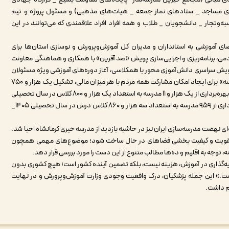
ی مساجد _ ستادهای نماز جمعه _ هیات‌های مذهبی) و مسئول پروژه و تیم
وتجار _ دانشجویان _ طلاب و همه افراد افراد علاقمندی که می‌توانند در این
 آموزشی به استانداران و مدیران کل آموزش‌وپرورش و نوسازی استان‌ها برای
ی، برنامه‌ریزی و اجرایی‌سازی پویش «صد آفرین» با همکاری و هماهنگی معاونت
یش سراسری دانش‌آموزی محور با همکلاسی، آغاز دوره‌های آموزشی ویژه مسئولان
مردمی پروژه‌ها، راه‌اندازی سامانه مشارکت همگانی «بساز مدرسه» برای ایجاد امکان مشارکت همه مردم با هر میزان مالی، تشکیل یک هزار و ۷۵۰
تیم مردمی پروژه‌ها، ساماندهی مدارس کانکسی با هدف‌گذاری بهره‌برداری از یک هزار و ۱۱ مدرسه به استعداد یک هزار و ۸۰۰ کلاس در سال تحصیلی
۱۴۰۵ _ ۱۴۰۴ و ساماندهی مدارس سنگی با هدف‌گذاری بهره‌برداری از ۹۵۹ مدرسه به استعداد سه هزار و ۸۶۰ کلاس درس در سال تحصیلی ۱۴۰۵_
‌ای نهضت مدرسه‌سازی ایران نیز در حاشیه بازدید از مدرسه خیری کرمانشاه احیا شد.
مل تقویت و کیفیت بخشی فضاهای در حال ساخت شود؛ موضوع‌های مهمی همچون
توجه به اقلیم و ده‌ها مطالب متنوع از این دست را مورد بررسی قرار دهد.
رمایه‌گذاری در آموزش، هزینه نیست، بلکه تضمین آینده کشور است؛ هیچ کشوری بدون
است.» این جمله پزشکیان، درک واقعیت وجودی وزارت آموزش‌وپرورش و در نهایت
یم داشت.