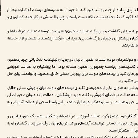
ای پیاده از چند روستا عبور کند تا خود را به مدرسه‌ای برساند که کیلومترها از
او فقط کودک یک خانه نیست بلکه دست راست و چپ والدینش در کار خانه، کشاورزی و
گام به میدان گذاشت و با رویکرد عدالت محوری؛ «نهضت توسعه عدالت در فضاها و
کیان پیشتاز این جریان بزرگ شد. بی‌تردید این حرکت ارزشمند با همت والای جامعه
ه‌ها باشد.
ن و دولتمردان بوده است به همین دلیل در جریان تبلیغات انتخاباتی چهاردهمین
د کاندیدهای ریاست جمهوری، همین مساله بود. اما پزشکیان به عدالت آموزشی
محورهای کلیدی برنامه‌های دولت برای پرورش نسلی خالق، متعهد و توانمند برای حل
» کلید زد.
موزشی به عنوان یکی از محورهای کلیدی برنامه‌های دولت برای پرورش نسلی خالق،
عه عدالت در فضای آموزشی» کلید خورد«پزشکیان» عدالت را به عنوان محور اصلی
اس حق و عدالت» را سرلوحه کار خود قرار داد؛ در این راستا سخن از عدالت آموزشی به
.
های آشکار خود تبدیل کرد. عدالت آموزشی در اندیشه پزشکیان، هم یک حق بنیادین و
رش نیروی انسانی توانمند، آینده‌ای روشن‌تر برای ایران رقم می‌زند و گفتمان او به
ه‌ای متمرکز است.
حوزه آموزش‌وپرورش و تحقق عدالت آموزشی چنان برای دولت اهمیت دارد که پزشکیان در ۲۱ جسله دو یا سه ساعته شورای آموزش‌وپرورش حضور