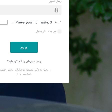
رمز عبور
ورود
Prove your humanity:
3 + 4 =
مرا به خاطر بسپار
رمز عبورتان را گم کرده‌اید؟
→ رفتن به دکتر مسعود پزشکیان | رئیس جمهو
اسلامی ایران