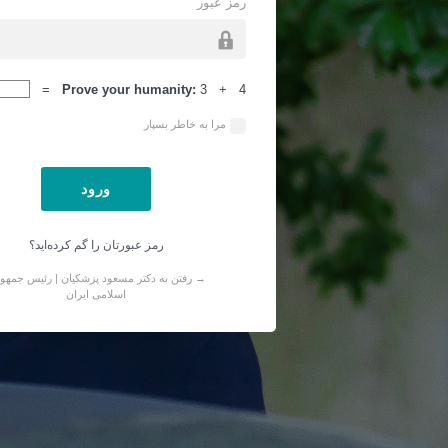
رمز عبور
ورود
Prove your humanity:
3 + 4 =
مرا به خاطر بسپار
رمز عبورتان را گم کرده‌اید؟
→ رفتن به دکتر مسعود پزشکیان | رئیس جمهو
اسلامی ایران