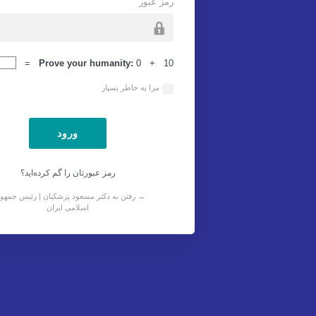
رمز عبور
ورود
Prove your humanity:
0 + 10 =
مرا به خاطر بسپار
رمز عبورتان را گم کرده‌اید؟
→ رفتن به دکتر مسعود پزشکیان | رئیس جمهو
اسلامی ایران