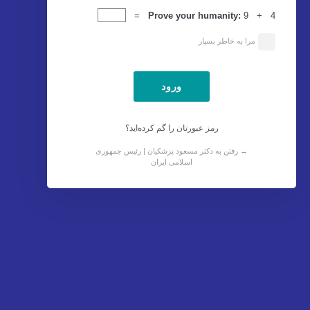
ورود
Prove your humanity:
9 + 4 =
مرا به خاطر بسپار
رمز عبورتان را گم کرده‌اید؟
→ رفتن به دکتر مسعود پزشکیان | رئیس جمهوری
اسلامی ایران