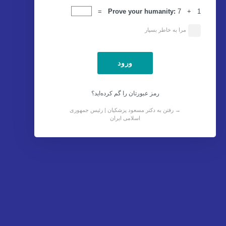
ورود
Prove your humanity:
7 + 1 =
مرا به خاطر بسپار
رمز عبورتان را گم کرده‌اید؟
→ رفتن به دکتر مسعود پزشکیان | رئیس جمهوری
اسلامی ایران