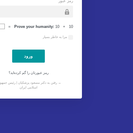
رمز عبور
ورود
Prove your humanity:
10 + 10 =
مرا به خاطر بسپار
رمز عبورتان را گم کرده‌اید؟
→ رفتن به دکتر مسعود پزشکیان | رئیس جمهو
اسلامی ایران