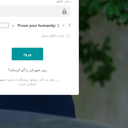
رمز عبور
ورود
Prove your humanity:
1 + 7 =
مرا به خاطر بسپار
رمز عبورتان را گم کرده‌اید؟
→ رفتن به دکتر مسعود پزشکیان | رئیس جمهو
اسلامی ایران