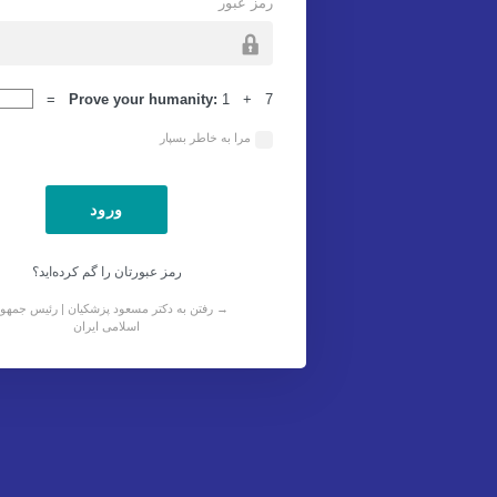
رمز عبور
ورود
Prove your humanity:
1 + 7 =
مرا به خاطر بسپار
رمز عبورتان را گم کرده‌اید؟
→ رفتن به دکتر مسعود پزشکیان | رئیس جمهو
اسلامی ایران