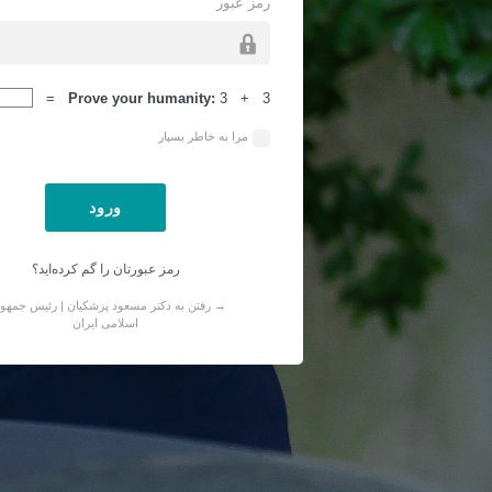
رمز عبور
ورود
Prove your humanity:
3 + 3 =
مرا به خاطر بسپار
رمز عبورتان را گم کرده‌اید؟
→ رفتن به دکتر مسعود پزشکیان | رئیس جمهو
اسلامی ایران