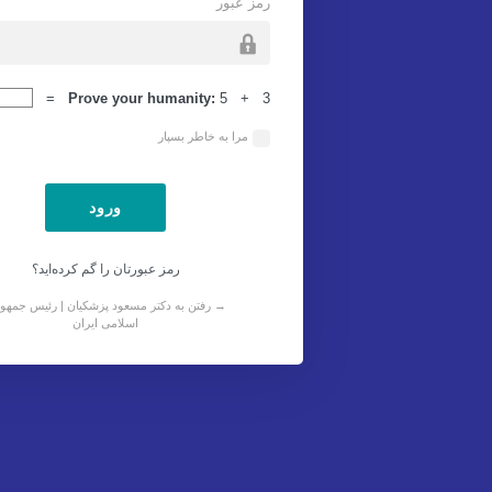
رمز عبور
ورود
Prove your humanity:
5 + 3 =
مرا به خاطر بسپار
رمز عبورتان را گم کرده‌اید؟
→ رفتن به دکتر مسعود پزشکیان | رئیس جمهو
اسلامی ایران