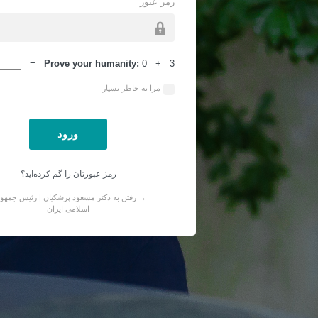
رمز عبور
ورود
Prove your humanity:
0 + 3 =
مرا به خاطر بسپار
رمز عبورتان را گم کرده‌اید؟
→ رفتن به دکتر مسعود پزشکیان | رئیس جمهو
اسلامی ایران