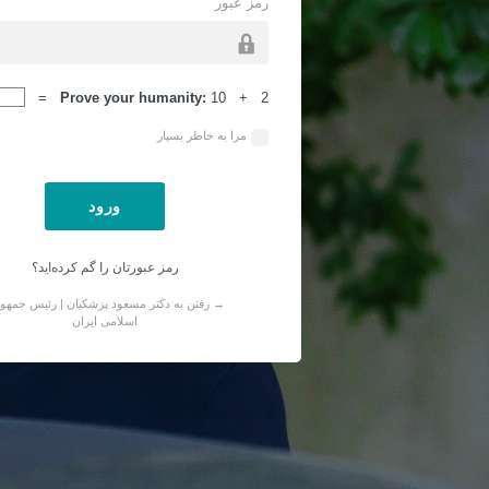
رمز عبور
ورود
Prove your humanity:
10 + 2 =
مرا به خاطر بسپار
رمز عبورتان را گم کرده‌اید؟
→ رفتن به دکتر مسعود پزشکیان | رئیس جمهو
اسلامی ایران