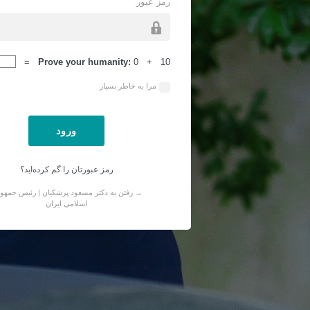
رمز عبور
ورود
Prove your humanity:
0 + 10 =
مرا به خاطر بسپار
رمز عبورتان را گم کرده‌اید؟
→ رفتن به دکتر مسعود پزشکیان | رئیس جمهو
اسلامی ایران