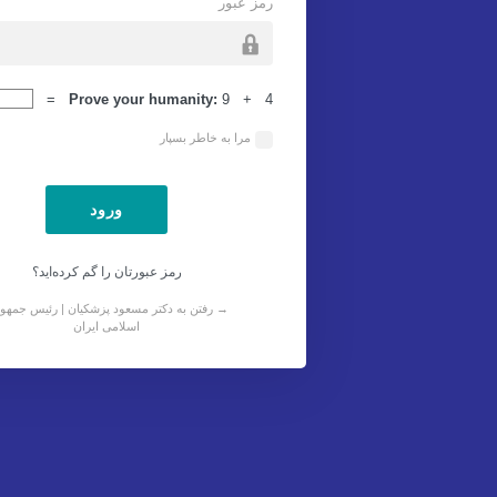
رمز عبور
ورود
Prove your humanity:
9 + 4 =
مرا به خاطر بسپار
رمز عبورتان را گم کرده‌اید؟
→ رفتن به دکتر مسعود پزشکیان | رئیس جمهو
اسلامی ایران