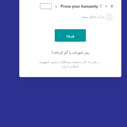
ورود
Prove your humanity:
7 + 8 =
مرا به خاطر بسپار
رمز عبورتان را گم کرده‌اید؟
→ رفتن به دکتر مسعود پزشکیان | رئیس جمهوری
اسلامی ایران