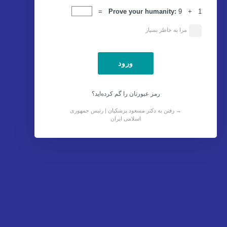
ورود
Prove your humanity:
9 + 1 =
مرا به خاطر بسپار
رمز عبورتان را گم کرده‌اید؟
→ رفتن به دکتر مسعود پزشکیان | رئیس جمهوری
اسلامی ایران