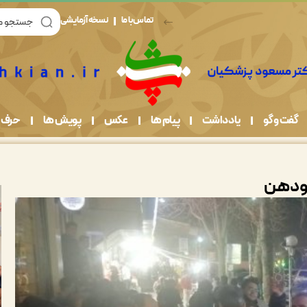
تماس با ما
نسخه آزمایشی
گفت و گو
یادداشت
پیام ها
عکس
پویش ها
حرف 
رودهن