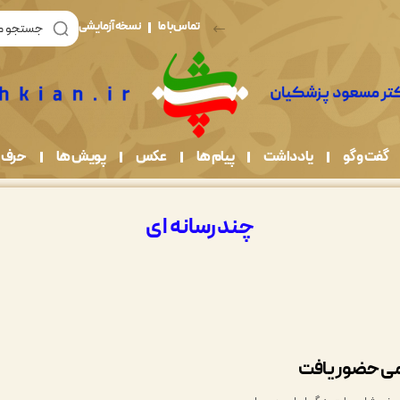
تماس با ما
نسخه آزمایشی
گفت و گو
یادداشت
پیام ها
عکس
پویش ها
حرف 
چندرسانه ای
امی حضور یافت