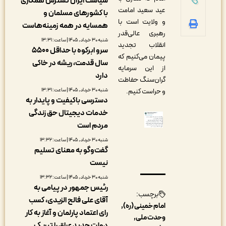
سیاست ایران گسترش همکاری
عید سعید امامت
با کشورهای مسلمان و
و ولایت است با
همسایه در همه زمینه‌هاست
رهبری عالی‌قدر
شنبه ۳۰ خرداد, ۱۴۰۵ | ساعت: ۱۳:۳۱
انقلاب تجدید
سرو ابرکوه با حداقل ۵۵۰۰
پیمان می‌کنیم که
سال قدمت، ریشه در خاکی
از این سرمایه
دارد
گران‌سنگ حفاظت
شنبه ۳۰ خرداد, ۱۴۰۵ | ساعت: ۱۳:۳۱
و حراست کنیم.
دسترسی باکیفیت و پایدار به
خدمات دیجیتال حق زندگی
مردم است
شنبه ۳۰ خرداد, ۱۴۰۵ | ساعت: ۱۳:۳۲
گفت‌وگو به معنای تسلیم
نیست
شنبه ۳۰ خرداد, ۱۴۰۵ | ساعت: ۱۳:۳۲
رئیس جمهور در پیامی به
برچسب:
آقای علی فالح الزیدی، کسب
امام خمینی (ره)
رای اعتماد پارلمان و آغاز به کار
وحدت ملی
دولت جدید عراق را تبریک