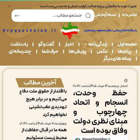
وت به حکمرانی بر پایه عدالت، کرامت انسان و خدمت بی‌منت است
ما
نسخه آزمایشی
اول
زندگی نامه
اخبار
گفت و گو
یادداشت
م ها
عکس
پویش ها
حرف شما
چندرسانه ای
نه های دیگر
آخرین مطالب
شار : پنجشنبه ۱۴ خرداد, ۱۴۰۵ | ساعت: ۲۰:۲۶
فظ وحدت،
با اقتدار از حقوق ملت دفاع
می‌کنیم و در برابر هیچ
نسجام و اتحاد
تهدیدی عقب‌نشینی
هارچوب و
نخواهیم کرد
بنای نظری دولت
چهارشنبه ۲۰ خرداد, ۱۴۰۵ | ساعت: ۰۸:۴۸
فاق بوده است
همه ما در قبال حفاظت از
محیط زیست مسئولیم