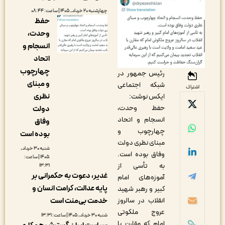
چهارشنبه ۲۰ خرداد, ۱۴۰۵ | ساعت: ۰۸:۴۴
حفظ
وحدت،
انسجام و
اتحاد
چهارچوب
رئیس جمهور در
و مبنای
شبکه اجتماعی
اشتراک
نظری
ایکس نوشت:
حفظ وحدت،
دولت
انسجام و اتحاد
وفاق
چهارچوب و
بوده است
مبنای نظری دولت
شنبه ۳۰ خرداد,
وفاق بوده است.
۱۴۰۵ | ساعت:
به تأسی از
۱۳:۳۱
غدیر، دعوت به حکمرانی بر
آموزه‌های امام
پایه عدالت، کرامت انسان و
کبیر و رهبر شهید
خدمت بی‌منت است
انقلاب در سالروز
عروج ملکوتی
شنبه ۳۰ خرداد, ۱۴۰۵ | ساعت: ۱۳:۳۱
امام که مقارن با