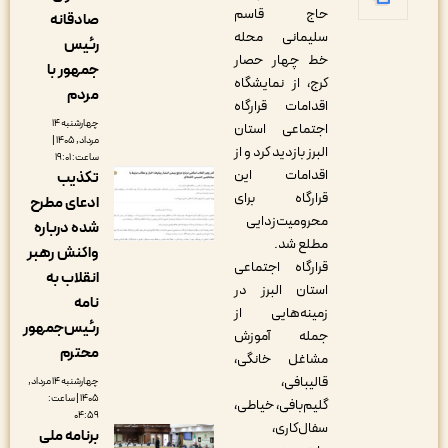
حاج قاسم
صادقانه
سلیمانی محله
رئیس
خط چهار حصار
جمهور با
کرج، از نمایشگاه
مردم
اقدامات قرارگاه
چهارشنبه ۱۴
اجتماعی استان
مرداد, ۱۴۰۵ |
البرز بازدید کرد و از
ساعت: ۱۹:۰۱
اقدامات این
تکذیب
قرارگاه برای
ادعای مطرح
محرومیت‌زدایی
شده درباره
مطلع شد.
واکنش رهبر
قرارگاه اجتماعی
انقلاب به
استان البرز در
نامه
زمینه‌هایی از
رئیس‌جمهور
جمله آموزش
محترم
مشاغل خانگی،
قالیبافی،
چهارشنبه ۱۴ مرداد,
۱۴۰۵ | ساعت:
گلیم‌بافی، خیاطی،
۰۴:۵۹
سفال‌کاری،
برنامه ملی