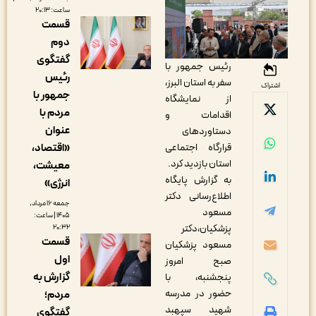
ساعت: ۲۰:۱۳
قسمت
دوم
گفتگوی
رئیس جمهور با
رئیس
سفر به استان البرز،
اشتراک
جمهور با
از نمایشگاه
مردم با
اقدامات و
عنوان
دستاوردهای
«اقتصاد،
قرارگاه اجتماعی
استان بازدید کرد.
معیشت،
به گزارش پایگاه
انرژی»
اطلاع‌رسانی دکتر
جمعه ۱۶ مرداد,
مسعود
۱۴۰۵ | ساعت:
پزشکیان،دکتر
۲۰:۳۲
قسمت
مسعود پزشکیان
اول
صبح امروز
گزارش به
پنجشنبه، با
حضور در مدرسه
مردم؛
شهید سپهبد
گفتگوی