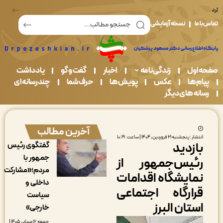
در قبال حفاظت از محیط زیست مسئولیم
ما
نسخه آزمایشی
اول
زندگی نامه
اخبار
گفت و گو
یادداشت
م ها
عکس
پویش ها
حرف شما
چندرسانه ای
نه های دیگر
آخرین مطالب
شار : پنجشنبه ۲۱ فروردین, ۱۴۰۴ | ساعت: ۱۰:۱۹
ازدید
گفتگوی رئیس
جمهور با
ئیس‌جمهور از
مردم؛«مشارکت
مایشگاه اقدامات
داخلی و
رارگاه اجتماعی
سیاست
ستان البرز
خارجی»
جمعه ۱۶ مرداد, ۱۴۰۵ |