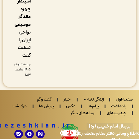
اسپندار
چهره
ماندگار
موسیقی
نواحی
ایران را
تسلیت
گفت
جمعه ۲ مرداد,
۱۴۰۵ | ساعت:
۱۰:۱۳
 اول
زندگی نامه
اخبار
گفت و گو
ادداشت
پیام ها
عکس
پویش ها
حرف شما
ندرسانه ای
رسانه های دیگر
Drpezeshkian.ir
تال امام خمینی (ره)
 رسانی دفتر مقام معظم رهبری