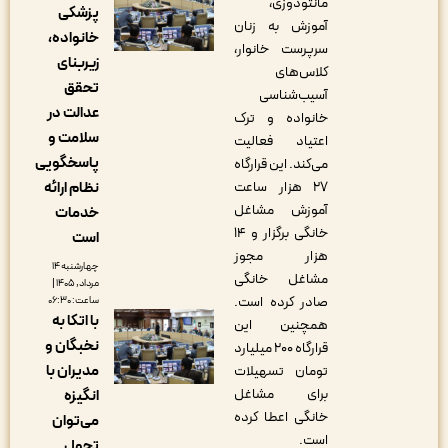
مانتودوزی،
پزشکی
آموزش به زنان
خانواده،
سرپرست خانوار،
زیربنای
کلاس‌های
تحقق
آسیب‌شناسی
عدالت در
خانواده و ترک
سلامت و
اعتیاد فعالیت
پاسخگویی
می‌کند. این قرارگاه
نظام ارائه
۲۷ هزار ساعت
آموزش مشاغل
خدمات
خانگی برگزار و ۱۴
است
هزار مجوز
چهارشنبه ۱۴
مشاغل خانگی
مرداد, ۱۴۰۵ |
صادر کرده است.
ساعت: ۰۶:۳۰
با اتکا به
همچنین این
نخبگان و
قرارگاه ۲۰۰ میلیارد
مدیران با
تومان تسهیلات
برای مشاغل
انگیزه
خانگی اعطا کرده
می‌توان
است.
تحول