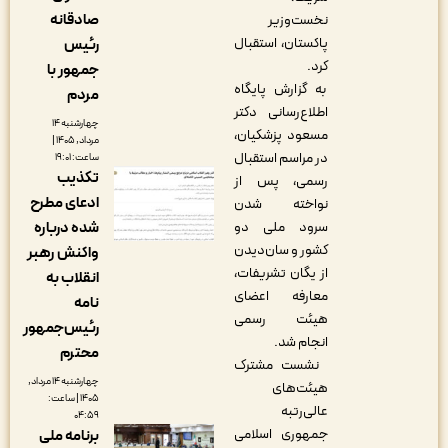
صادقانه
نخست‌وزیر
پاکستان، استقبال
رئیس
کرد.
جمهور با
به گزارش پایگاه
مردم
اطلاع‌رسانی دکتر
چهارشنبه ۱۴
مسعود پزشکیان،
مرداد, ۱۴۰۵ |
در مراسم استقبال
ساعت: ۱۹:۰۱
تکذیب
رسمی، پس از
ادعای مطرح
نواخته شدن
شده درباره
سرود ملی دو
کشور و سان‌دیدن
واکنش رهبر
از یگان تشریفات،
انقلاب به
معارفه اعضای
نامه
هیئت رسمی
رئیس‌جمهور
انجام شد.
محترم
نشست مشترک
چهارشنبه ۱۴ مرداد,
هیئت‌های
۱۴۰۵ | ساعت:
عالی‌رتبه
۰۴:۵۹
جمهوری اسلامی
برنامه ملی