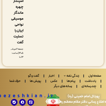
اسپندار
چهره
ماندگار
موسیقی
نواحی
ایران را
تسلیت
گفت
جمعه ۲ مرداد,
۱۴۰۵ | ساعت:
۱۰:۱۳
 اول
زندگی نامه
اخبار
گفت و گو
ادداشت
پیام ها
عکس
پویش ها
حرف شما
ندرسانه ای
رسانه های دیگر
Drpezeshkian.ir
تال امام خمینی (ره)
 رسانی دفتر مقام معظم رهبری