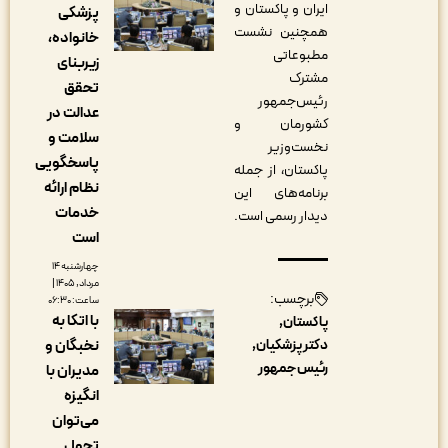
ایران و پاکستان و
پزشکی
همچنین نشست
خانواده،
مطبوعاتی
زیربنای
مشترک
تحقق
رئیس‌جمهور
عدالت در
کشورمان و
سلامت و
نخست‌وزیر
پاسخگویی
پاکستان، از جمله
نظام ارائه
برنامه‌های این
خدمات
دیدار رسمی است.
است
چهارشنبه ۱۴
مرداد, ۱۴۰۵ |
برچسب:
ساعت: ۰۶:۳۰
با اتکا به
پاکستان
نخبگان و
دکتر پزشکیان
رئیس جمهور
مدیران با
انگیزه
می‌توان
تحول