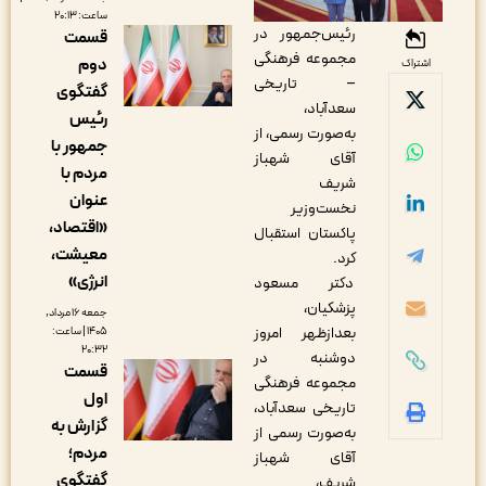
ساعت: ۲۰:۱۳
رئیس‌جمهور در
قسمت
مجموعه فرهنگی
دوم
اشتراک
– تاریخی
گفتگوی
سعدآباد،
رئیس
به‌صورت رسمی، از
جمهور با
آقای شهباز
مردم با
شریف
عنوان
نخست‌وزیر
«اقتصاد،
پاکستان استقبال
معیشت،
کرد.
انرژی»
دکتر مسعود
پزشکیان،
جمعه ۱۶ مرداد,
بعدازظهر امروز
۱۴۰۵ | ساعت:
۲۰:۳۲
دوشنبه در
قسمت
مجموعه فرهنگی
اول
تاریخی سعدآباد،
گزارش به
به‌صورت رسمی از
مردم؛
آقای شهباز
گفتگوی
شریف،