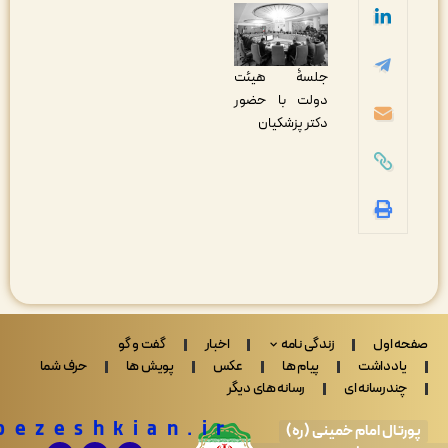
جلسۀ هیئت
دولت با حضور
دکتر پزشکیان
 اول
زندگی نامه
اخبار
گفت و گو
ادداشت
پیام ها
عکس
پویش ها
حرف شما
ندرسانه ای
رسانه های دیگر
Drpezeshkian.ir
تال امام خمینی (ره)