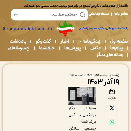
ر از حقوق ملت دفاع می‌کنیم و در برابر هیچ تهدیدی عقب‌نشینی نخواهیم کرد
ما
نسخه آزمایشی
اول
زندگی نامه
اخبار
گفت و گو
یادداشت
م ها
عکس
پویش ها
حرف شما
چندرسانه ای
نه های دیگر
انتشار : دوشنبه ۱۹ آذر, ۱۴۰۳ | ساعت: ۲۳:۰۰
آذر ۱۴۰۳
اشتراک
سخنرانی دکتر
پزشکیان در آیین
بزرگداشت
چهلمین سالگرد