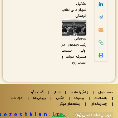
تشکیل
شورای‌عالی انقلاب
فرهنگی
سخنرانی
رئیس‌جمهور در
اولین نشست
مشترک دولت و
استانداران
 اول
زندگی نامه
اخبار
گفت و گو
ادداشت
پیام ها
عکس
پویش ها
حرف شما
ندرسانه ای
رسانه های دیگر
Drpezeshkian.ir
تال امام خمینی (ره)