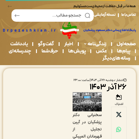
در قبال حفاظت از محیط زیست مسئولیم
ما
نسخه آزمایشی
اول
زندگی نامه
اخبار
گفت و گو
یادداشت
م ها
عکس
پویش ها
حرف شما
چندرسانه ای
نه های دیگر
انتشار : دوشنبه ۲۶ آذر, ۱۴۰۳ | ساعت: ۲۳:۰۰
 آذر ۱۴۰۳
اشتراک
سخنرانی دکتر
پزشکیان در آیین
تجلیل از
قهرمانان المپیکی