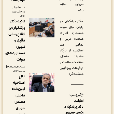
مؤثر است
جهان اسلام
شنبه ۱۰ مرداد,
باشد.
۱۴۰۵ | ساعت:
۰۶:۱۶
تاکید دکتر
دکتر پزشکیان در
پایان، برای مردم
پزشکیان بر
مسلمان امارات
اطلاع‌رسانی
متحده عربی و
دقیق و
تمامی امت
تبیین
اسلامی، از درگاه
دستاوردهای
خداوند متعال،
دولت
سعادت، سلامت و
شنبه ۱۰ مرداد, ۱۴۰۵ |
توفیقات روزافزون
ساعت: ۰۶:۱۴
مسئلت کرد.
ابلاغ
اصلاحیه
آیین‌نامه
برچسب:
داخلی
امارات
مجلس
دکتر پزشکیان
شورای
رئیس جمهور