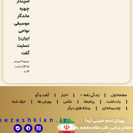
اسپندار
چهره
ماندگار
موسیقی
نواحی
ایران را
تسلیت
گفت
جمعه ۲ مرداد,
۱۴۰۵ | ساعت:
۱۰:۱۳
 اول
زندگی نامه
اخبار
گفت و گو
ادداشت
پیام ها
عکس
پویش ها
حرف شما
ندرسانه ای
رسانه های دیگر
Drpezeshkian.ir
تال امام خمینی (ره)
 رسانی دفتر مقام معظم رهبری