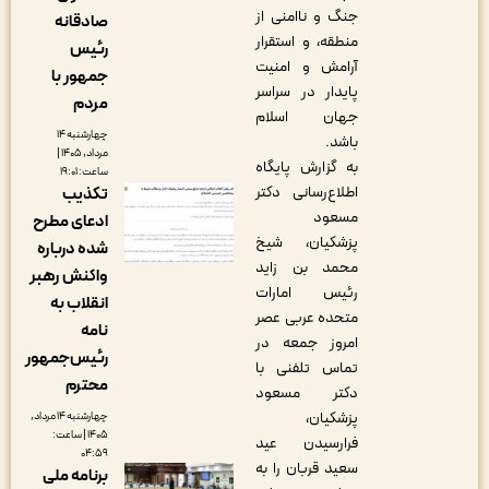
جنگ و ناامنی از
صادقانه
منطقه، و استقرار
رئیس
آرامش و امنیت
جمهور با
پایدار در سراسر
مردم
جهان اسلام
چهارشنبه ۱۴
باشد.
مرداد, ۱۴۰۵ |
به گزارش پایگاه
ساعت: ۱۹:۰۱
اطلاع‌رسانی دکتر
تکذیب
مسعود
ادعای مطرح
پزشکیان، شیخ
شده درباره
محمد بن زاید
واکنش رهبر
رئیس امارات
انقلاب به
متحده عربی عصر
نامه
امروز جمعه در
رئیس‌جمهور
تماس تلفنی با
محترم
دکتر مسعود
پزشکیان،
چهارشنبه ۱۴ مرداد,
۱۴۰۵ | ساعت:
فرارسیدن عید
۰۴:۵۹
سعید قربان را به
برنامه ملی