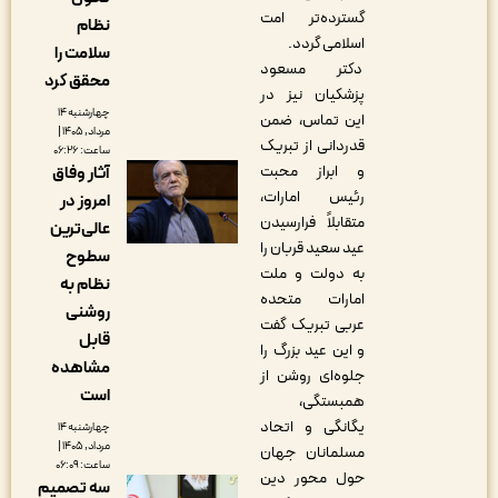
گسترده‌تر امت
نظام
اسلامی گردد.
سلامت را
دکتر مسعود
محقق کرد
پزشکیان نیز در
چهارشنبه ۱۴
این تماس، ضمن
مرداد, ۱۴۰۵ |
قدردانی از تبریک
ساعت: ۰۶:۲۶
و ابراز محبت
آثار وفاق
رئیس امارات،
امروز در
متقابلاً فرارسیدن
عالی‌ترین
عید سعید قربان را
سطوح
به دولت و ملت
نظام به
امارات متحده
روشنی
عربی تبریک گفت
قابل
و این عید بزرگ را
مشاهده
جلوه‌ای روشن از
است
همبستگی،
یگانگی و اتحاد
چهارشنبه ۱۴
مرداد, ۱۴۰۵ |
مسلمانان جهان
ساعت: ۰۶:۰۹
حول محور دین
سه تصمیم