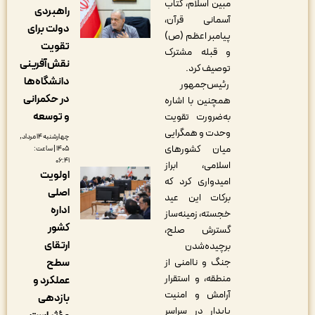
مبین اسلام، کتاب
راهبردی
آسمانی قرآن،
دولت برای
پیامبر اعظم (ص)
تقویت
و قبله مشترک
نقش‌آفرینی
توصیف کرد.
دانشگاه‌ها
رئیس‌جمهور
در حکمرانی
همچنین با اشاره
و توسعه
به‌ضرورت تقویت
وحدت و همگرایی
چهارشنبه ۱۴ مرداد,
میان کشورهای
۱۴۰۵ | ساعت:
۰۶:۴۱
اسلامی، ابراز
اولویت
امیدواری کرد که
اصلی
برکات این عید
اداره
خجسته، زمینه‌ساز
کشور
گسترش صلح،
ارتقای
برچیده‌شدن
سطح
جنگ و ناامنی از
منطقه، و استقرار
عملکرد و
آرامش و امنیت
بازدهی
پایدار در سراسر