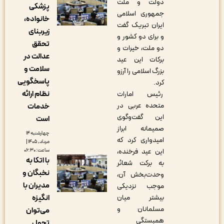
دولت و ملت
پزشکی
جمهوری اسلامی
خانواده،
ایران تبریک گفت
زیربنای
و برای دو کشور و
تحقق
دو ملت، خیرات و
عدالت در
برکات این عید
سلامت و
بزرگ اسلامی را آرزو
پاسخگویی
کرد.
نظام ارائه
رئیس امارات
متحده عربی در
خدمات
این گفت‌وگوی
است
صمیمانه ابراز
چهارشنبه ۱۴
امیدواری کرد که
مرداد, ۱۴۰۵ |
ساعت: ۰۶:۳۰
این عید فرخنده،
با اتکا به
به برکت شعائر
نخبگان و
وحدت‌بخش آن،
مدیران با
موجب نزدیکی
انگیزه
بیشتر میان
مسلمانان و
می‌توان
همبستگی
تحول