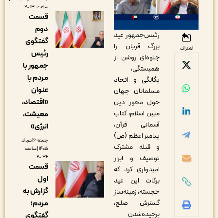
ساعت: ۲۰:۱۳
قسمت
دوم
رئیس‌جمهور عید
گفتگوی
بزرگ قربان را
اشتراک
رئیس
جلوه‌ای روشن از
جمهور با
همبستگی،
مردم با
یگانگی و اتحاد
عنوان
مسلمانان جهان
«اقتصاد،
حول محور دین
مبین اسلام، کتاب
معیشت،
آسمانی قرآن،
انرژی»
پیامبر اعظم (ص)
جمعه ۱۶ مرداد,
و قبله مشترک
۱۴۰۵ | ساعت:
۲۰:۳۲
توصیف و ابراز
قسمت
امیدواری کرد که
اول
برکات این عید
گزارش به
خجسته، زمینه‌ساز
مردم؛
گسترش صلح،
برچیده‌شدن
گفتگوی