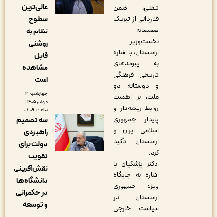
عالی‌ترین
تلفنی، ضمن
سطوح
قدردانی از تبریک
صمیمانه
نظام به
نخست‌وزیر
روشنی
ارمنستان، با اشاره
قابل
به پیوندهای
مشاهده
تاریخی، فرهنگی
است
و دوستانه دو
چهارشنبه ۱۴
ملت، بر اهمیت
مرداد, ۱۴۰۵ |
روابط ریشه‌دار و
ساعت: ۰۶:۰۹
پایدار جمهوری
سه تصمیم
اسلامی ایران و
راهبردی
ارمنستان تأکید
دولت برای
کرد.
تقویت
دکتر پزشکیان با
نقش‌آفرینی
اشاره به جایگاه
دانشگاه‌ها
ویژه جمهوری
در حکمرانی
ارمنستان در
و توسعه
سیاست خارجی