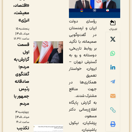
«اقتصاد،
معیشت،
انرژی»
رؤسای دولت
ایران و ارمنستان
پنجشنبه ۱۵
اشتراک
مرداد, ۱۴۰۵ |
در گفت‌وگویی
ساعت: ۱۸:۳۷
صمیمانه، با تأکید
قسمت
بر روابط تاریخی،
اول
دوستانه و رو به
گزارش به
گسترش تهران –
مردم؛
ایروان، خواستار
گفتگوی
تعمیق
صادقانه
همکاری‌ها در
رئیس
جهت منافع
مشترک شدند.
جمهور با
به گزارش پایگاه
مردم
اطلاع‌رسانی دکتر
چهارشنبه ۱۴
مسعود
مرداد, ۱۴۰۵ |
ساعت: ۱۹:۰۱
پزشکیان، نیکول
تکذیب
پاشینیان،