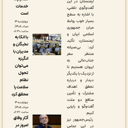
ارمنستان در این
خدمات
گفت‌وگوی تلفنی،
است
با اشاره به سطح
بسیار خوب روابط
چهارشنبه ۱۴
مرداد, ۱۴۰۵ |
میان جمهوری
ساعت: ۰۶:۳۰
اسلامی ایران و
با اتکا به
ارمنستان، تأکید
نخبگان و
کرد: بی‌صبرانه
مدیران با
منتظر سفر
انگیزه
جناب‌عالی به
می‌توان
ایروان هستیم تا
تحول
از نزدیک با یکدیگر
نظام
دیدار و درباره
تحقق اهداف
سلامت را
مشترک و تأمین
محقق کرد
منافع دو ملت،
چهارشنبه ۱۴
گفت‌وگو و رایزنی
مرداد, ۱۴۰۵ |
ساعت: ۰۶:۲۶
کنیم.
آثار وفاق
رئیس‌جمهور نیز
امروز در
در این تماس