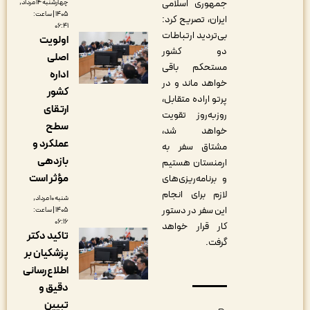
جمهوری اسلامی
چهارشنبه ۱۴ مرداد,
۱۴۰۵ | ساعت:
ایران، تصریح کرد:
۰۶:۴۱
بی‌تردید ارتباطات
اولویت
دو کشور
اصلی
مستحکم باقی
اداره
خواهد ماند و در
کشور
پرتو اراده متقابل،
ارتقای
روزبه‌روز تقویت
سطح
خواهد شد،
عملکرد و
مشتاق سفر به
بازدهی
ارمنستان هستیم
مؤثر است
و برنامه‌ریزی‌های
لازم برای انجام
شنبه ۱۰ مرداد,
این سفر در دستور
۱۴۰۵ | ساعت:
۰۶:۱۶
کار قرار خواهد
تاکید دکتر
گرفت.
پزشکیان بر
اطلاع‌رسانی
دقیق و
تبیین