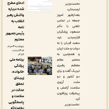
ادعای مطرح
نخست‌وزیر
شده درباره
ارمنستان،
واکنش رهبر
بعدازظهر امروز
جمعه در تماس
انقلاب به
تلفنی با دکتر
نامه
مسعود پزشکیان
رئیس‌جمهور
فرارسیدن عید
محترم
سعید قربان را به
چهارشنبه ۱۴ مرداد,
دولت و ملت ایران
۱۴۰۵ | ساعت:
و همچنین به
۰۴:۵۹
برنامه ملی
محضر مقام
معظم رهبری
پزشکی
تبریک گفت و برای
خانواده،
دو کشور و دو
زیربنای
ملت، آرزوی
تحقق
سلامت، آرامش و
عدالت در
پیشرفت روزافزون
سلامت و
کرد.
پاسخگویی
نخست‌وزیر
نظام ارائه