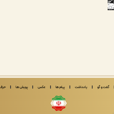
گفت و گو
یادداشت
پیام ها
عکس
پویش ها
حرف 