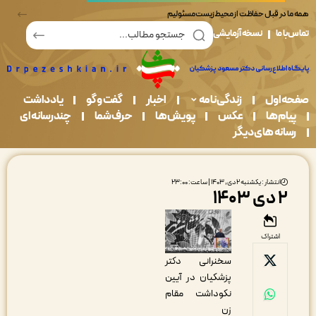
در قبال حفاظت از محیط زیست مسئولیم
ما
نسخه آزمایشی
اول
زندگی نامه
اخبار
گفت و گو
یادداشت
م ها
عکس
پویش ها
حرف شما
چندرسانه ای
نه های دیگر
انتشار : یکشنبه ۲ دی, ۱۴۰۳ | ساعت: ۲۳:۰۰
ی ۱۴۰۳
اشتراک
سخنرانی دکتر
پزشکیان در آیین
نکوداشت مقام
زن