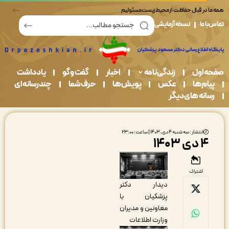
در قبال حفاظت از محیط زیست مسئولیم
ما
نسخه آزمایشی
اول
زندگی نامه
اخبار
گفت و گو
یادداشت
م ها
عکس
پویش ها
حرف شما
چندرسانه ای
نه های دیگر
انتشار : سه شنبه ۴ دی, ۱۴۰۳ | ساعت: ۲۳:۰۰
ی ۱۴۰۳
اشتراک
دیدار دکتر
پزشکیان با
معاونین و مدیران
وزارت اطلاعات