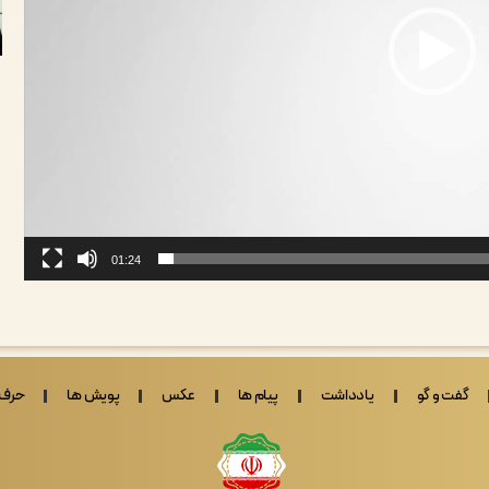
01:24
گفت و گو
یادداشت
پیام ها
عکس
پویش ها
حرف 