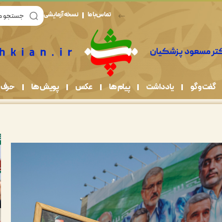
تماس با ما
نسخه آزمایشی
گفت و گو
یادداشت
پیام ها
عکس
پویش ها
حرف 