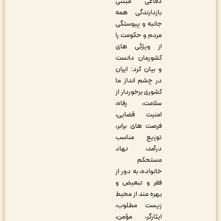
دفاعی مبتنی
بازدارندگی همه
جانبه و پیوستگی
مردم و حکومت را
از ویژگی های
کشورمان دانست
و بیان کرد: ایران
در چشم انداز ما
کشوری برخوردار از
سلامت، رفاه،
امنیت قضایی،
فرصت های برابر،
توزیع مناسب
درآمد، نهاد
مستحکم
خانواده، به دور از
فقر و تبعیض و
بهره مند از محیط
زیست مطلوب،
ایثارگر، مؤمن،