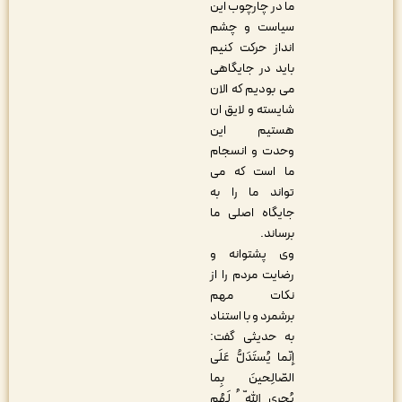
ما در چارچوب این
سیاست و چشم
انداز حرکت کنیم
باید در جایگاهی
می بودیم که الان
شایسته و لایق ان
هستیم این
وحدت و انسجام
ما است که می
تواند ما را به
جایگاه اصلی ما
برساند.
وی پشتوانه و
رضایت مردم را از
نکات مهم
برشمرد و با استناد
به حدیثی گفت:
إنّما یُستَدَلُّ عَلَی
الصّالِحینَ بِما
یُجری اللّه ُ لَهُم