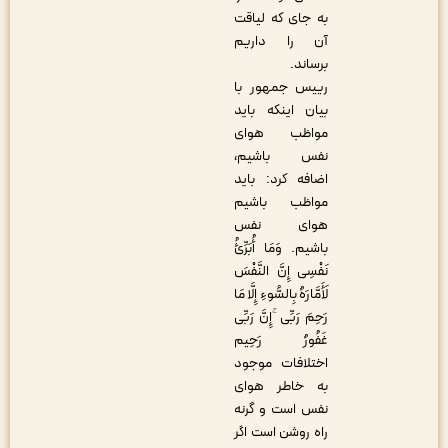
به جای که لیاقت
آن را داریم
برساند.
رییس جمهور با
بیان اینکه باید
مواظب هوای
نفس باشیم،
اضافه کرد: باید
مواظب باشیم
هوای نفس
باشیم. وَمَا أُبَرِّئُ
نَفْسِی إِنَّ النَّفْسَ
لَأَمَّارَهٌ بِالسُّوءِ إِلَّا مَا
رَحِمَ رَبِّی ۚإِنَّ رَبِّی
غَفُورٌ رَحِیم
اختلافات موجود
به خاطر هوای
نفس است و گرنه
راه روشن است اگر