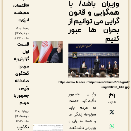
زیران باشد/ با
«اقتصاد،
مگرایی و قانون
معیشت،
رایی می توانیم از
انرژی»
حران ها عبور
پنجشنبه ۱۵
مرداد, ۱۴۰۵ |
نیم
ساعت: ۱۸:۳۷
قسمت
اول
گزارش به
مردم؛
گفتگوی
صادقانه
https://www.leader.ir/fa/pictures/album/27
رئیس
img=83298_
رئیس جمهور
جمهور با
تأکید کرد: خدمت
مردم
اشتراک
به مردم باید
چهارشنبه ۱۴
سرلوحه زندگی ما
مرداد, ۱۴۰۵ |
و همه مدیران و
ساعت: ۱۹:۰۱
تکذیب
وزیرانی باشد که ما