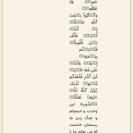
جَمِیعࣰا وَلَا
تَفَرَّقُواْۚ
وَٱذۡکُرُواْ نِعۡمَتَ
ٱللَّهِ عَلَیۡکُمۡ
إِذۡ کُنتُمۡ
أَعۡدَآءࣰ فَأَلَّفَ
بَیۡنَ قُلُوبِکُمۡ
فَأَصۡبَحۡتُم
بِنِعۡمَتِهِۦٓ
إِخۡوَٰنࣰا وَکُنتُمۡ
عَلَیٰ شَفَا حُفۡرَهࣲ
مِّنَ ٱلنَّارِ فَأَنقَذَکُم
مِّنۡهَاۗ کَذَٰلِکَ
یُبَیِّنُ ٱللَّهُ لَکُمۡ
ءَایَٰتِهِۦ لَعَلَّکُمۡ
تَهۡتَدُون» این
َوحدت و انسجام
و چنگ زدن به
ریسمان خداست
که می تواند ما را