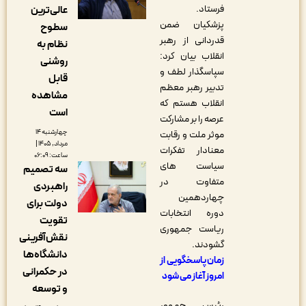
فرستاد.
عالی‌ترین
پزشکیان ضمن
سطوح
قدردانی از رهبر
نظام به
انقلاب بیان کرد:
روشنی
سپاسگذار لطف و
قابل
تدبیر رهبر معظم
مشاهده
انقلاب هستم که
است
عرصه را بر مشارکت
چهارشنبه ۱۴
موثر ملت و رقابت
مرداد, ۱۴۰۵ |
معنادار تفکرات
ساعت: ۰۶:۰۹
سیاست های
سه تصمیم
متفاوت در
راهبردی
چهاردهمین
دولت برای
دوره انتخابات
تقویت
ریاست جمهوری
نقش‌آفرینی
گشودند.
دانشگاه‌ها
زمان پاسخگویی از
در حکمرانی
امروز آغاز می شود
و توسعه
رئیس جمهور