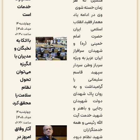
منشین که هر
خدمات
زمان خسته شوی
است
وی در ادامه یاد
معمار فقید انقلاب
چهارشنبه ۱۴
اسلامی ایران
مرداد, ۱۴۰۵ |
ساعت: ۰۶:۳۰
حضرت امام
با اتکا به
خمینی (ره) و
نخبگان و
شهیدان سرافراز
مدیران با
ایران عزیز به ویژه
انگیزه
سرباز وطن سردار
می‌توان
سپهبد قاسم
سلیمانی را
تحول
گرامیداشت و به
نظام
روان پاک شهدای
سلامت را
دولت شهیدان
محقق کرد
رجایی و باهنر و
چهارشنبه ۱۴
شهید خدمت آیت
مرداد, ۱۴۰۵ |
الله رئیسی و همه
ساعت: ۰۶:۲۶
آثار وفاق
خدمتگزاران
امروز در
شهید نظام درود