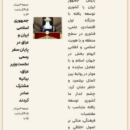
رئیس جمهور
جمعه ۲ مرداد,
ایران را کشوری
۱۴۰۵ | ساعت:
توسعه یافته با
۱۰:۱۳
جایگاه اول
جمهوری
اقتصادی، علمی،
اسلامی
فناوری در سطح
ایران و
منطقه و با هویت
عراق در
اسلامی و انقلابی
پایان سفر
الهام بخش در
رسمی
جهان اسلام و با
نخست‌وزیر
تعامل سازنده و
عراق،
موثر در روابط بین
بیانیه
الملل برشمرد و
مشترک
خاطر نشان کرد:
صادر
چشم انداز ما
کردند
کشوری توسعه
یافته متناسب با
جمعه ۲ مرداد,
مقتضیات
۱۴۰۵ | ساعت:
۱۰:۱۵
فرهنگی، متکی بر
اصول اخلاقی و