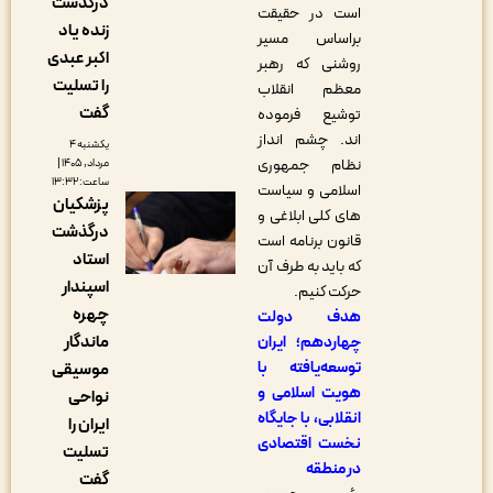
درگذشت
است در حقیقت
زنده یاد
براساس مسیر
اکبر عبدی
روشنی که رهبر
را تسلیت
معظم انقلاب
گفت
توشیع فرموده
اند. چشم انداز
یکشنبه ۴
نظام جمهوری
مرداد, ۱۴۰۵ |
ساعت: ۱۳:۳۲
اسلامی و سیاست
پزشکیان
های کلی ابلاغی و
درگذشت
قانون برنامه است
استاد
که باید به طرف آن
اسپندار
حرکت کنیم.
چهره
هدف دولت
ماندگار
چهاردهم؛ ایران
توسعه‌یافته با
موسیقی
هویت اسلامی و
نواحی
انقلابی، با جایگاه
ایران را
نخست اقتصادی
تسلیت
در منطقه
گفت