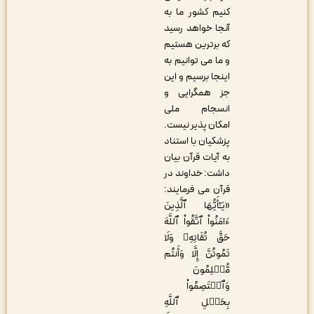
کنیم کشور ما به
آنجا خواهد رسید
که برترین هستیم
و ما می توانیم به
اینجا برسیم و این
جز همگرایی و
انسجام ملی
امکان پذیر نیست.
پزشکیان با استناد
به آیات قرآن بیان
داشت: خداوند در
قرآن می فرمایند:
«یَـٰٓأَیُّهَا ٱلَّذِینَ
ءَامَنُواْ ٱتَّقُواْ ٱللَّهَ
حَقَّ تُقَاتِهِۦ وَلَا
تَمُوتُنَّ إِلَّا وَأَنتُم
مُّسۡلِمُونَ
وَٱعۡتَصِمُواْ
بِحَبۡلِ ٱللَّهِ