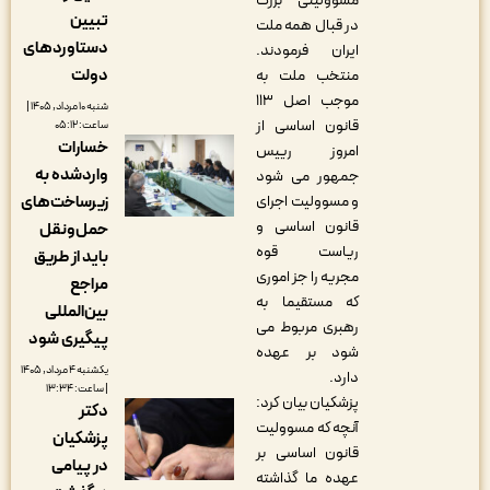
مسوولیتی بزرگ
تبیین
در قبال همه ملت
دستاوردهای
ایران فرمودند.
دولت
منتخب ملت به
موجب اصل ۱۱۳
شنبه ۱۰ مرداد, ۱۴۰۵ |
قانون اساسی از
ساعت: ۰۵:۱۲
خسارات
امروز رییس
واردشده به
جمهور می شود
و مسوولیت اجرای
زیرساخت‌های
قانون اساسی و
حمل‌ونقل
ریاست قوه
باید از طریق
مجریه را جز اموری
مراجع
که مستقیما به
بین‌المللی
رهبری مربوط می
پیگیری شود
شود بر عهده
یکشنبه ۴ مرداد, ۱۴۰۵
دارد.
| ساعت: ۱۳:۳۴
پزشکیان بیان کرد:
دکتر
آنچه که مسوولیت
پزشکیان
قانون اساسی بر
در پیامی
عهده ما گذاشته