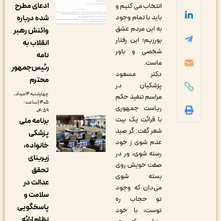
ادعای مطرح
انتخاب می کنیم و
باید با تمام وجود
شده درباره
به این مردم عشق
واکنش رهبر
بورزیم؛ این رفتار
انقلاب به
شخصی و باور
نامه
ماست.
رئیس‌جمهور
دکتر مسعود
محترم
پزشکیان در
چهارشنبه ۱۴ مرداد,
مراسم تنفیذ حکم
۱۴۰۵ | ساعت:
ریاست جمهوری
۰۴:۵۹
با قرائت یک بیت
برنامه ملی
شعر گفت: گر صید
پزشکی
عدم شوی ز خود
خانواده،
رسته شوی، ور در
زیربنای
صفت خویش روی
تحقق
بسته شوی
عدالت در
می‌دان که وجود
سلامت و
تو حجاب ره
پاسخگویی
توست، با خود
نظام ارائه