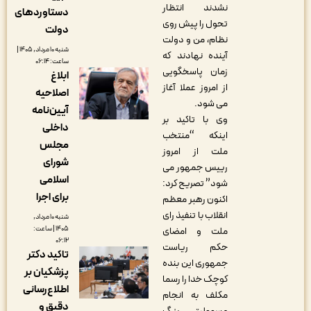
نشدند انتظار
دستاوردهای
تحول را پیش روی
دولت
نظام، من و دولت
شنبه ۱۰ مرداد, ۱۴۰۵ |
آینده نهادند که
ساعت: ۰۶:۱۴
زمان پاسخگویی
ابلاغ
از امروز عملا آغاز
اصلاحیه
می شود.
آیین‌نامه
وی با تاکید بر
داخلی
اینکه “منتخب
مجلس
ملت از امروز
شورای
رییس جمهور می
اسلامی
شود” تصریح کرد:
برای اجرا
اکنون رهبر معظم
انقلاب با تنفیذ رای
شنبه ۱۰ مرداد,
۱۴۰۵ | ساعت:
ملت و امضای
۰۶:۱۲
حکم ریاست
تاکید دکتر
جمهوری این بنده
پزشکیان بر
کوچک خدا را رسما
اطلاع‌رسانی
مکلف به انجام
دقیق و