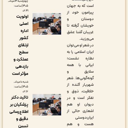
چهارشنبه ۱۴ مرداد,
است که به جهان
۱۴۰۵ | ساعت:
۰۶:۴۱
پیرامون خود از
اولویت
دوستان و
اصلی
خویشان گرفته تا
اداره
غریبان آشنا عشق
کشور
می‌ورزید.
ارتقای
در شعر او می‌توان
ایران اسلامی را به
سطح
نظاره نشست؛
عملکرد و
ایرانی با همه
بازدهی
سلایق و
مؤثر است
گونه‌گونی‌ها. شعر
شنبه ۱۰ مرداد,
شهریار آکنده از
۱۴۰۵ | ساعت:
خلاقیت، ذوق و
۰۶:۱۶
تاکید دکتر
تفکر است و در
دیوان او هم
پزشکیان بر
اشعاری حاکی از
اطلاع‌رسانی
ایران‌دوستی
دقیق و
هست و هم
تبیین