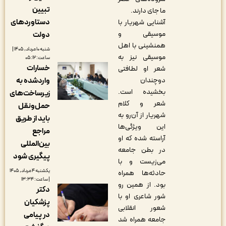
تبیین
ما جای دارند.
دستاوردهای
آشنایی شهریار با
موسیقی و
دولت
همنشینی با اهل
شنبه ۱۰ مرداد, ۱۴۰۵ |
موسیقی نیز به
ساعت: ۰۵:۱۲
خسارات
شعر او لطافتی
دوچندان
واردشده به
بخشیده است.
زیرساخت‌های
شعر و کلام
حمل‌ونقل
شهریار از آن‌رو به
باید از طریق
این ویژگی‌ها
مراجع
آراسته شده که او
بین‌المللی
در بطن جامعه
پیگیری شود
می‌زیست و با
یکشنبه ۴ مرداد, ۱۴۰۵
حادثه‌ها همراه
| ساعت: ۱۳:۳۴
بود. از همین رو
دکتر
شور شاعری او با
پزشکیان
شعور انقلابی
در پیامی
جامعه همراه شد