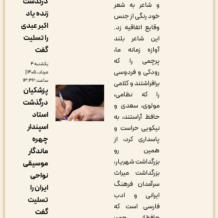
درگذشت
و شاعر به شعر
زنده یاد
خود رنگی از جنس
اکبر عبدی
وقایع اتفاقیه زد.
را تسلیت
این شاعر بلند
آوازه زمانه ما،
گفت
پرچمی را که
یکشنبه ۴
رودکی و فردوسی
مرداد, ۱۴۰۵ |
ساعت: ۱۳:۳۲
برافراشتند و کلامی
پزشکیان
را که نظامی،
درگذشت
مولوی، سعدی و
استاد
حافظ آراستند، به
اسپندار
نیکویی حراست و
چهره
پاسداری کرد، از
همین رو
ماندگار
بزرگداشت شهریار،
موسیقی
بزرگداشت میراث
نواحی
سرآمدان فرهنگ
ایران را
ایرانی و ادب
تسلیت
فارسی است که
گفت
حافظانی چون