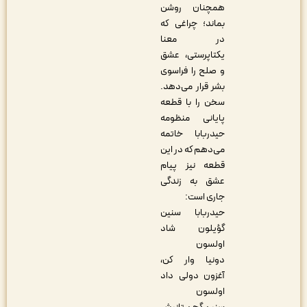
همچنان روشن
بماند؛ چراغی که
در معنا
یکتاپرستی، عشق
و صلح را فراسوی
بشر قرار می‌دهد.
سخن را با قطعه
پایانی منظومه
حیدربابا خاتمه
می‌دهم که در این
قطعه نیز پیام
عشق به زندگی
جاری است:
حیدربابا سنین
گؤیلون شاد
اولسون
دونیا وار کن،
آغزون دولی داد
اولسون