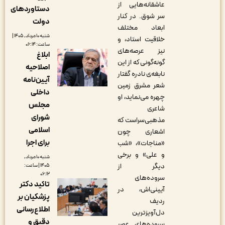
عاشقانه‌هایی از
دستاوردهای
سر شوق. در کنار
دولت
ابعاد مختلف
شنبه ۱۰ مرداد, ۱۴۰۵ |
خلاقیت استاد، و
ساعت: ۰۶:۱۴
نیز عرصه‌های
ابلاغ
گونه‌گونی که از این
اصلاحیه
نابغه‌ی نادره گفتار
آیین‌نامه
شعر مشرق زمین
داخلی
چهره می‌نماید، او
مجلس
شاعری
شورای
مذهبی‌سراست که
اسلامی
اشعاری چون
برای اجرا
«مناجات»، «شب
و علی» و برخی
شنبه ۱۰ مرداد,
دیگر از
۱۴۰۵ | ساعت:
۰۶:۱۲
سروده‌های
تاکید دکتر
آیینی‌اش، در
پزشکیان بر
ردیف
اطلاع‌رسانی
دل‌آویزترین
دقیق و
سروده‌های عصر