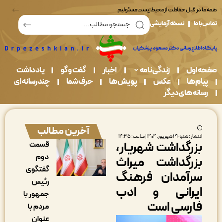
در قبال حفاظت از محیط زیست مسئولیم
ما
نسخه آزمایشی
اول
زندگی نامه
اخبار
گفت و گو
یادداشت
م ها
عکس
پویش ها
حرف شما
چندرسانه ای
نه های دیگر
آخرین مطالب
ار : شنبه ۲۹ شهریور, ۱۴۰۴ | ساعت: ۱۴:۳۵
زرگداشت شهریار،
قسمت
دوم
زرگداشت میراث
گفتگوی
رآمدان فرهنگ
رئیس
یرانی و ادب
جمهور با
ارسی است
مردم با
عنوان