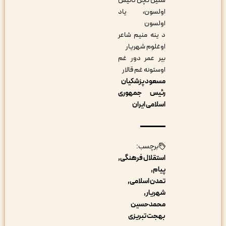
سنین گچن تانیش
اولسون، یاد
اولسون
د ینه منیم شاعر
اوغلوم شهریار
بیر عمر دور غم
اوستونه غم قالار
مسعود پزشکیان
رئیس جمهوری
اسلامی ایران
برچسب:
استقلال فرهنگی
پیام
تمدن اسلامی
شهریار
محمدحسین
بهجت تبریزی