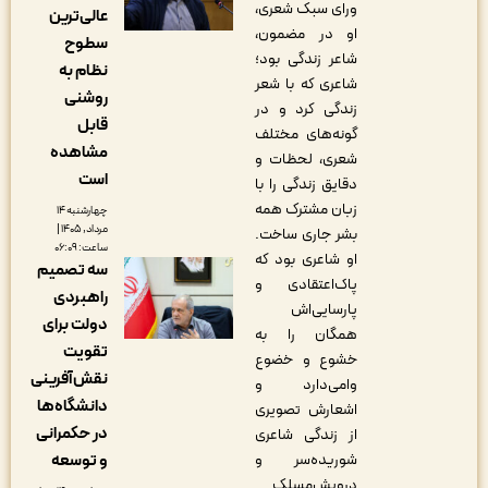
ورای سبک شعری،
عالی‌ترین
او در مضمون،
سطوح
شاعر زندگی بود؛
نظام به
شاعری که با شعر
روشنی
زندگی کرد و در
قابل
گونه‌های مختلف
مشاهده
شعری، لحظات و
است
دقایق زندگی را با
زبان مشترک همه
چهارشنبه ۱۴
مرداد, ۱۴۰۵ |
بشر جاری ساخت.
ساعت: ۰۶:۰۹
او شاعری بود که
سه تصمیم
پاک‌اعتقادی و
راهبردی
پارسایی‌اش
دولت برای
همگان را به
تقویت
خشوع و خضوع
نقش‌آفرینی
وامی‌دارد و
دانشگاه‌ها
اشعارش تصویری
در حکمرانی
از زندگی شاعری
شوریده‌سر و
و توسعه
درویش‌مسلک