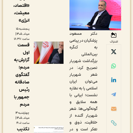
«اقتصاد،
معیشت،
انرژی»
پنجشنبه ۱۵
دکتر مسعود
مرداد, ۱۴۰۵ |
ساعت: ۱۸:۳۷
پزشکیان در پیامی
اشتراک
قسمت
به کنگره
اول
بین‌‌المللی
گزارش به
بزرگداشت شهریار
مردم؛
تصریح کرد: در
شعر شهریار
گفتگوی
می‌توان ایران
صادقانه
اسلامی را به نظاره
رئیس
نشست؛ ایرانی با
جمهور با
همه سلایق و
مردم
گونه‌گونی‌ها. شعر
چهارشنبه ۱۴
شهریار آکنده از
مرداد, ۱۴۰۵ |
خلاقیت، ذوق و
ساعت: ۱۹:۰۱
تکذیب
تفکر است و در