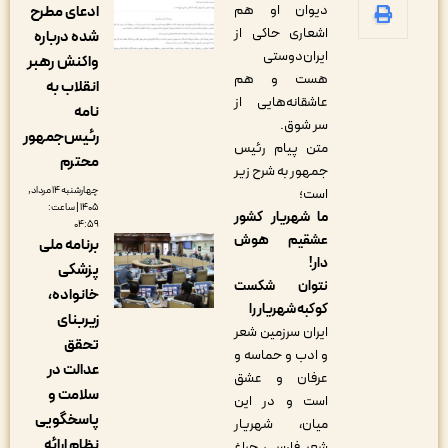
دیوان او هم
ادعای مطرح
اشعاری حاکی از
شده درباره
ایران‌دوستی
واکنش رهبر
هست و هم
انقلاب به
عاشقانه‌هایی از
نامه
سر شوق.
رئیس‌جمهور
متن پیام رئیس
محترم
جمهور به شرح زیر
چهارشنبه ۱۴ مرداد,
است؛
۱۴۰۵ | ساعت:
ما شهریار کشور
۰۴:۵۹
عشقیم هوش
برنامه ملی
دار!
پزشکی
نتوان شکست
خانواده،
کوکبه شهریار را
زیربنای
ایران سرزمین شعر
تحقق
و ادب و حماسه و
عدالت در
عرفان و عشق
سلامت و
است و در این
پاسخگویی
میان، شهریار
نظام ارائه
شعر فارسی، چراغ