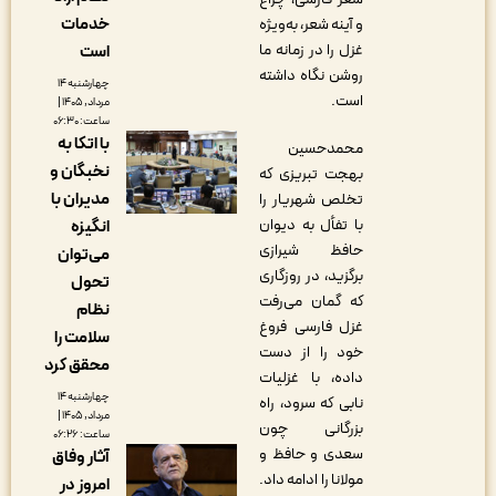
خدمات
و آینه شعر، به‌ویژه
غزل را در زمانه ما
است
روشن نگاه داشته
چهارشنبه ۱۴
است.
مرداد, ۱۴۰۵ |
ساعت: ۰۶:۳۰
با اتکا به
محمدحسین
نخبگان و
بهجت تبریزی که
مدیران با
تخلص شهریار را
با تفأل به دیوان
انگیزه
حافظ شیرازی
می‌توان
برگزید، در روزگاری
تحول
که گمان می‌رفت
نظام
غزل فارسی فروغ
سلامت را
خود را از دست
محقق کرد
داده، با غزلیات
چهارشنبه ۱۴
نابی که سرود، راه
مرداد, ۱۴۰۵ |
بزرگانی چون
ساعت: ۰۶:۲۶
سعدی و حافظ و
آثار وفاق
مولانا را ادامه داد.
امروز در