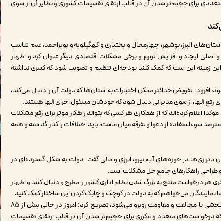
عددی برای حجیم‌تر شدن آن در قالب ارتقای تقسیمات کشوری و نظایر آن از سوی
‌کند
 دیدار مجمع نمایندگان استان‌های البرز، بوشهر، چهارمحال و بختیاری و کهگیلویه و بویراحمد، عدم تناسب
 و اصلی ایجاد و افزایش تورم و برخی مشکلات اقتصادی دیگر عنوان کرد و اظهار
این زمینه این است که کمک کنند بودجه‌ای تنظیم و تصویب شود که کسری نداشته
ود، افزود: تفویض حداکثر ممکن اختیارات به استان‌ها که دولت آن را دنبال می‌کند،
های رفع آنها، از سوی مدیرانی دنبال شود که خودشان مسئول اجرای آنها هستند.
دا اعلام کرده‌اند که از همکاری هر کسی که بتواند راهکار موثر برای رفع مشکلات
رصد سوءاستفاده از دعوا و تفرقه میان ماست، باید اختلافات را کنار گذاشته و همه
ناترازی‌ها در حوزه‌های آب، نیرو، انرژی و مالی گفت: دولت به شکل گسترده‌ای در
 و طراحی راهکارهای جامع حل مشکلات است.
هر درخواست منتج به بزرگ شدن نظام اداری کشور را مطرح و دنبال کنند و اظهار
شما نمایندگان می‌خواهم که به دولت در کوچک و چابک کردن این ساختار کمک کنید.
پزشکیان با انتقاد از اینکه اقدام برای اصلاح نظام اداری در هر بخشی با مخالفت و مقاومت روبرو می‌شود، تصریح کرد: امروز در حالی بیش از ۸۵
ه درخواست‌های متعدد و مکرری برای حجیم‌تر شدن آن در قالب ارتقای تقسیمات