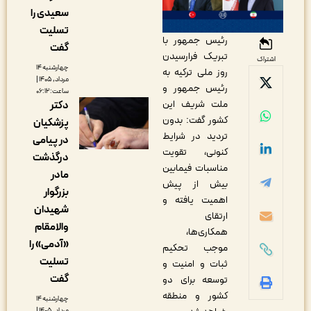
سعیدی را
تسلیت
رئیس جمهور با
گفت
تبریک فرارسیدن
اشتراک
چهارشنبه ۱۴
روز ملی ترکیه به
مرداد, ۱۴۰۵ |
رئیس جمهور و
ساعت: ۰۶:۱۲
ملت شریف این
دکتر
کشور گفت: بدون
پزشکیان
تردید در شرایط
در پیامی
کنونی، تقویت
درگذشت
مناسبات فیمابین
مادر
بیش از پیش
بزرگوار
اهمیت یافته و
شهیدان
ارتقای
والامقام
همکاری‌ها،
«آدمی» را
موجب تحکیم
تسلیت
ثبات و امنیت و
گفت
توسعه برای دو
کشور و منطقه
چهارشنبه ۱۴
مرداد, ۱۴۰۵ |