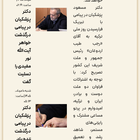
خواهد شد.
ساعت: ۰۶:۱۹
دکتر مسعود
دکتر
پزشکیان در پیامی
پزشکیان
با تبریک
در پیامی
فرارسیدن روز ملی
درگذشت
ترکیه به آقای
خواهر
«رجب طیب
آیت الله
اردوغان» رئیس
جمهور و ملت
نور
شریف این کشور
مفیدی را
تصریح کرد: با
تسلیت
توجه به اشتراکات
گفت
فراوان دو ملت
شنبه ۱۰ مرداد,
دوست و برادر،
۱۴۰۵ | ساعت:
ایران و ترکیه،
۰۵:۱۳
دکتر
امیدوارم در پرتو
پزشکیان
مساعی مشترک و
رایزنی‌های
در پیامی
مستمر، شاهد
درگذشت
رشد و تعمیق
زنده یاد