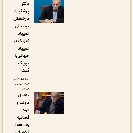
دکتر
پزشکیان
درخشش
تیم ملی
المپیاد
فیزیک در
المپیاد
جهانی را
تبریک
گفت
دوشنبه ۲۲ تیر,
۱۴۰۵ | ساعت:
۰۴:۰۵
تعامل
دولت و
قوه
قضائیه
زمینه‌ساز
گشایش