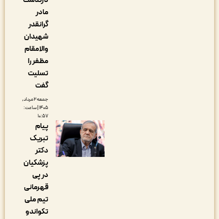
درگذشت
مادر
گرانقدر
شهیدان
والامقام
مظفر را
تسلیت
گفت
جمعه ۲ مرداد,
۱۴۰۵ | ساعت:
۱۰:۵۷
پیام
تبریک
دکتر
پزشکیان
در پی
قهرمانی
تیم ملی
تکواندو