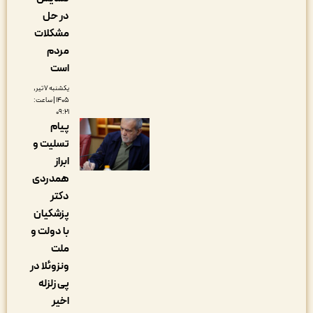
در حل
مشکلات
مردم
است
یکشنبه ۷ تیر,
۱۴۰۵ | ساعت:
۰۹:۲۱
پیام
تسلیت و
ابراز
همدردی
دکتر
پزشکیان
با دولت و
ملت
ونزوئلا در
پی زلزله
اخیر