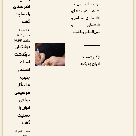
روابط فیمابین در
اکبر عبدی
همه عرصه‌های
را تسلیت
اقتصادی، سیاسی،
گفت
فرهنگی و
یکشنبه ۴
بین‌المللی باشیم
.
مرداد, ۱۴۰۵ |
ساعت: ۱۳:۳۲
پزشکیان
درگذشت
برچسب:
استاد
ایران و ترکیه
اسپندار
چهره
ماندگار
موسیقی
نواحی
ایران را
تسلیت
گفت
جمعه ۲ مرداد,