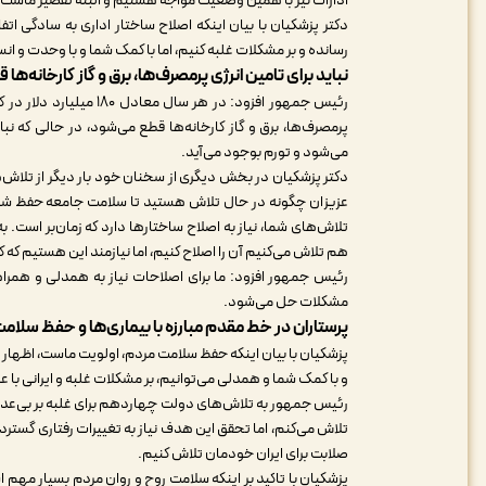
ادارات نیز با همین وضعیت مواجه هستیم و البته تقصیر ماست 
دکتر پزشکیان با بیان اینکه اصلاح ساختار اداری به سادگی اتف
رسانده و بر مشکلات غلبه کنیم، اما با کمک شما و با وحدت و 
نباید برای تامین انرژی پرمصرف‌ها، برق و گاز کارخانه‌ها
رئیس جمهور افزود: در هر
پرمصرف‌ها، برق و گاز کارخانه‌ها قطع می‌شود، در حالی که ن
می‌شود و تورم بوجود می‌آید.
دکتر پزشکیان در بخش دیگری از سخنان خود بار دیگر از تلاش‌
عزیزان چگونه در حال تلاش هستید تا سلامت جامعه حفظ شود
تلاش‌های شما، نیاز به اصلاح ساختارها دارد که زمان‌بر است. به
هم تلاش می‌کنیم آن را اصلاح کنیم، اما نیازمند این هستیم که ک
رئیس جمهور افزود: ما برای اصلاحات نیاز به همدلی و همرا
مشکلات حل می‌شود.
پرستاران در خط مقدم مبارزه با بیماری‌ها و حفظ سلا
پزشکیان با بیان اینکه حفظ سلامت مردم، اولویت ماست، اظهار
و با کمک شما و همدلی می‌توانیم، بر مشکلات غلبه و ایرانی با 
رئیس جمهور به تلاش‌های دولت چهاردهم برای غلبه بر بی‌عدالت
تلاش می‌کنم، اما تحقق این هدف نیاز به تغییرات رفتاری گست
صلابت برای ایران خودمان تلاش کنیم.
پزشکیان با تاکید بر اینکه سلامت روح و روان مردم بسیار مهم