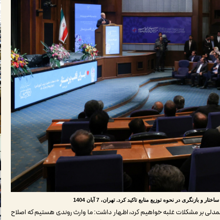
ازنگری در نحوه توزیع منابع تاکید کرد. تهران، 7 آبان 1404
 همدلی بر مشکلات غلبه خواهیم کرد، اظهار داشت: ما وارث روندی هستیم که اصلاح