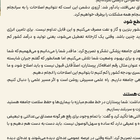
که طراحی درستی نکرده‌ایم.
اق نمی‌افتد، یادآور شد: آرزوی دشمن این است که نتوانیم اصلاحات را به سرانجام
انسجام همه مشکلات را برطرف خواهیم کرد.
 قطع شود
 سال معادل ۱۸۰ میلیارد دلار در کشور بنزین و گاز و نفت مصرف می‌کنیم و این قابل تداوم نیست. برای تامین انرژی
باید چنین باشد. وقتی یک کارخانه تعطیل می‌شود، یعنی تولید و درآمد کشور کم
های جامعه پزشکی تشکر و تصریح کرد: ما قدر شما را می‌دانیم و می‌فهمیم که شما
 و برای بهبود وضعیت شما تلاش می‌کنیم، اما همانطور که گفتم جبران شایسته
 عنوان مثال رقم اضافه‌کار پرستاران، اصلاً قابل قبول نیست و باید اصلاح شود و ما
سری بودجه کشور را کم کنیم تا بتوانیم این اصلاحات را انجام دهیم.
هی جامعه داریم. راه علمی مسیرش روشن است و اگر مسیر علمی را دنبال کنیم،
مت هستند
 داشت: شما پرستاران در خط مقدم مبارزه با بیماری‌ها و حفظ سلامت جامعه هستید
عزت و سربلند بسازیم.
ی‌ها تأکید کرد و گفت: با تمام وجود برای رفع هر گونه مصداق بی‌عدالتی و تبعیض
رده و عمیقی دارد که ساده و سهل‌الوصول نیست. باید دست به دست هم دهیم و با
 است، تصریح کرد: البته وقتی در عرصه عمومی عده‌ای دیده می‌شوند و عده‌ای دیده