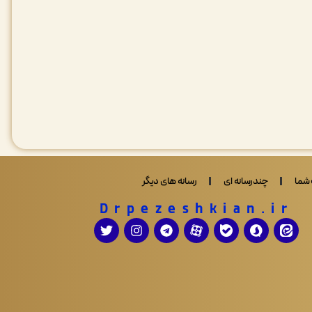
شما
چندرسانه ای
رسانه های دیگر
Drpezeshkian.ir