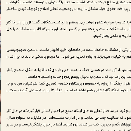
ودیت‌های منابع توجه داشته باشیم، ساختار را گسترش و توسعه دادیم و کارهایی
تی در پرداخت حقوق افراد مشکل داریم؛ در وضعیت فعلی اصلاح و کوچک کردن ساختار
گداشت «روز پرستار» با اشاره به مواجه شدن دولت چهاردهم با انباشت مشکلات گفت: از روز اولی که کار
والی با مشکلات دست و پنجه نرم می‌کنیم. البته باور دارم که قادریم مشکلات را حل
اریم و علمی رفتار کنیم.
ه به وقوع جنگ تحمیلی ۱۲ روزه به عنوان یکی از مشکلات حادث شده در ماه‌های اخیر، اظهار داشت: دشمن صهیونیستی
 به خیابان می‌ریزند و ایران تجزیه می‌شود، اما مردم پاسخی دادند که برای‌شان
 نکردیم، یادآور شد: در همین جنگ دیدیم، حتی افرادی که با آنها به شکل صحیح رفتار
ند. این را بدانید که دشمن به دنبال برهم زدن وحدت و انسجام ماست.
رئیس جمهور با تقدیر از جانفشانی و تلاش جامعه پزشکی در طول جنگ ۱۲ روزه، به خصوص پرستاران خدوم، تصریح کرد: هوشیاری مردم و به
خصوص کادر درمانی در جنگ ۱۲ روزه قابل تقدیر است. آنها با وجود اینکه گلایه‌هایی هم داشتند، اما در جنگ ۱۲ روزه به میدان آمدند، سختی
کرد: در ساختار فعلی به جای اینکه منابع در اختیار کسانی قرار گیرد که در حال کار
 که فعالیت چندانی ندارند و در ادارات نشسته‌اند. در مقابل، به عنوان مثال،
ق‌اش کم و دیر پرداخت می‌شود. این شرایط فقط در حوزه پزشکی نیست و در سایر