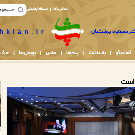
تماس با ما
نسخه آزمایشی
گفت و گو
یادداشت
پیام ها
عکس
پویش ها
حرف 
 است