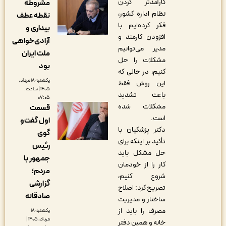
کارآمدتر کردن
مشروطه
نظام اداره کشور،
نقطه عطف
فکر کرده‌ایم با
بیداری و
افزودن کارمند و
آزادی‌خواهی
مدیر می‌توانیم
ملت ایران
مشکلات را حل
بود
کنیم، در حالی که
یکشنبه ۱۸ مرداد,
این روش فقط
۱۴۰۵ | ساعت:
باعث تشدید
۰۷:۰۵
مشکلات شده
قسمت
است.
اول گفت‌و
دکتر پزشکیان با
گوی
تأکید بر اینکه برای
رئیس
حل مشکل باید
جمهور با
کار را از خودمان
مردم؛
شروع کنیم،
گزارشی
تصریح کرد: اصلاح
صادقانه
ساختار و مدیریت
مصرف را باید از
یکشنبه ۱۸
مرداد, ۱۴۰۵ |
خانه و همین دفتر