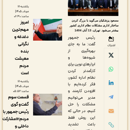
یکشنبه ۱۸
مرداد, ۱۴۰۵ |
ساعت: ۰۶:۳۰
سعود پزشکیان می‌گوید با بزرگ کردن
امروز
اختار اداری مشکلات نظام اداری کشور
مهم‌ترین
شتر می‌شود. تهران، 13 آبان 1404
دغدغه و
رئیس جمهور
نگرانی
گفت: ما به جای
اشتراک
بهره‌گیری از
بنده
شیوه‌ها و
معیشت
ابزارهای نوین برای
مردم
کارآمدتر کردن
است
نظام اداره کشور،
یکشنبه ۱۸
فکر کرده‌ایم با
مرداد, ۱۴۰۵ |
افزودن کارمند و
ساعت: ۰۵:۵۲
قسمت سوم
مدیر می‌توانیم
مشکلات را حل
گفت‌و گوی
کنیم، در حالی که
رئیس جمهور با
این روش فقط
مردم؛«مشارکت
باعث تشدید
داخلی و