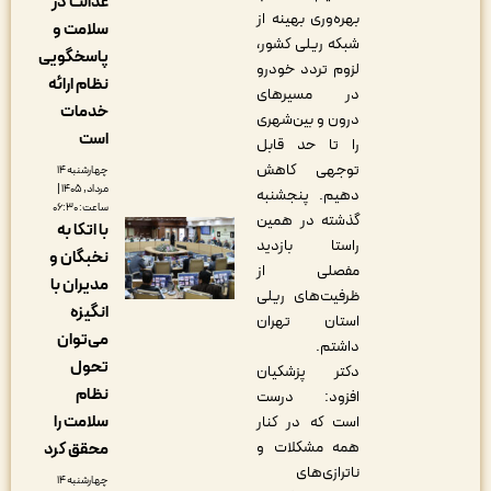
عدالت در
بهره‌وری بهینه از
سلامت و
شبکه ریلی کشور،
پاسخگویی
لزوم تردد خودرو
نظام ارائه
در مسیرهای
خدمات
درون و بین‌شهری
است
را تا حد قابل
توجهی کاهش
چهارشنبه ۱۴
مرداد, ۱۴۰۵ |
دهیم. پنجشنبه
ساعت: ۰۶:۳۰
گذشته در همین
با اتکا به
راستا بازدید
نخبگان و
مفصلی از
مدیران با
ظرفیت‌های ریلی
انگیزه
استان تهران
می‌توان
داشتم.
تحول
دکتر پزشکیان
نظام
افزود: درست
سلامت را
است که در کنار
همه مشکلات و
محقق کرد
ناترازی‌های
چهارشنبه ۱۴