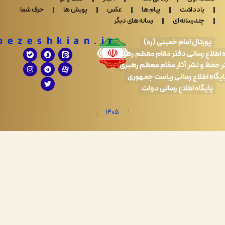
ادداشت
پیام ها
عکس
پویش ها
حرف شما
ندرسانه ای
رسانه های دیگر
Drpezeshkian.ir
تال امام خمینی (ره)
 رسانی دفتر مقام معظم رهبری
 نشر آثار مقام معظم رهبری
طلاع رسانی ریاست جمهوری
اه اطلاع رسانی دولت
1405