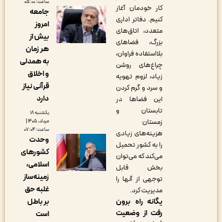
ساعت: ۰۵:۰۰
کار خودمان آغاز
جامعه
کنیم. دفاتر اداری
امروز
متعدد، اتاق‌های
بیش از
بزرگ، فضاهای
هر زمان
بلااستفاده فراوان،
به همدلی
چراغ‌های روشن
و اخلاق
زیاد، لزوم تهویه
قرآنی نیاز
و سرد و گرم کردن
دارد
این فضاها در
تابستان و
یکشنبه ۱۸
زمستان
مرداد, ۱۴۰۵ |
ساعت: ۰۷:۰۴
هزینه‌های زیادی
وحدت
را به کشور تحمیل
کشورهای
می‌کند که می‌توان
اسلامی،
بخش قابل
زمینه‌ساز
توجهی از آنها را
غلبه حق
مدیریت کرد.
یگانه راه برون
بر باطل
رفت از وضعیت
است