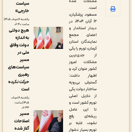
مشکلات شده
سیاست
است.
خارجی»
مسعود پزشکیان،
یکشنبه ۱۸ مرداد, ۱۴۰۵ |
۱۲ آبان ۱۴۰۴، در
ساعت: ۰۶:۴۰
دیدار استاندار و
هیچ دولتی
اعضای مجمع
به اندازه
نمایندگان استان
دولت وفاق
کرمان، تورم را یکی
ملی در
از جدی‌ترین
مسیر
مشکلات امروز
سیاست‌های
کشور عنوان کرد و
رهبری
اظهار داشت:
حرکت نکرده
گسترش بی‌رویه
ساختار دولت یکی
است
از دلایل اصلی
یکشنبه ۱۸ مرداد,
تورم کشور است و
۱۴۰۵ | ساعت:
۰۶:۴۳
تا این عامل
مسیر
ریشه‌ای رفع
اصلاحات
نشود، غلبه بر
آغاز شده
تورم بسیار دشوار