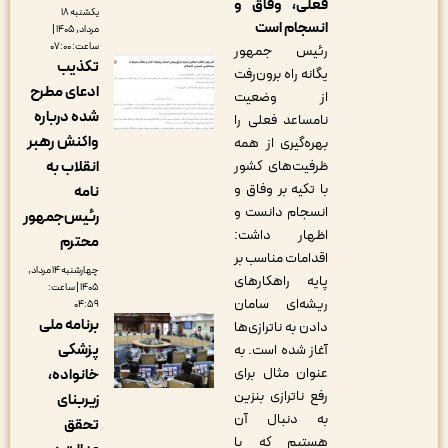
فعلی، وفاق و
یکشنبه ۱۸
انسجام است
مرداد, ۱۴۰۵ |
ساعت: ۰۷:۰۰
رئیس جمهور
تکذیب
یگانه راه برون‌رفت
ادعای مطرح
از وضعیت
شده درباره
نامساعد فعلی را
واکنش رهبر
بهره‌گیری از همه
ظرفیت‌های کشور
انقلاب به
با تکیه بر وفاق و
نامه
انسجام دانست و
رئیس‌جمهور
اظهار داشت:
محترم
اقدامات مناسب بر
چهارشنبه ۱۴ مرداد,
پایه راهکارهای
۱۴۰۵ | ساعت:
ریشه‌ای سامان
۰۴:۵۹
برنامه ملی
دادن به ناترازی‌ها
پزشکی
آغاز شده است. به
عنوان مثال برای
خانواده،
رفع ناترازی بنزین
زیربنای
به دنبال آن
تحقق
هستیم که با