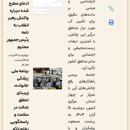
کارشناسی و
ادعای مطرح
مبتنی بر
شده درباره
داده‌های دقیق،
واکنش رهبر
برای تأمین آب
انقلاب به
مورد نیاز مناطق
نامه
درگیر این چالش،
رئیس‌جمهور
با کمترین تبعات
محترم
زیست‌محیطی و
اجتماعی برای
چهارشنبه ۱۴ مرداد,
۱۴۰۵ | ساعت:
سایر مناطق کشور
۰۴:۵۹
تأکید کرد.
برنامه ملی
جلسه بررسی
پزشکی
راهکارهای رفع
خانواده،
چالش‌های آبی با
زیربنای
تمرکز بر چهار
تحقق
استان مرکزی
عدالت در
کشور، دوشنبه ۱۹
سلامت و
آبان ۱۴۰۴، به
ریاست مسعود
پاسخگویی
پزشکیان و با
نظام ارائه