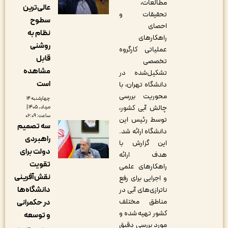
مطالعات،
عالی‌ترین
تحقیقات و
سطوح
احصای
نظام به
راهکارهای
روشنی
عملیاتی کارگروه
قابل
تخصصی
مشاهده
تشکیل‌شده در
است
دانشگاه تهران، با
محوریت بررسی
چهارشنبه ۱۴
چالش آبی کشور،
مرداد, ۱۴۰۵ |
ساعت: ۰۶:۰۹
توسط رئیس این
سه تصمیم
دانشگاه ارائه شد.
راهبردی
این گزارش با
دولت برای
هدف ارائه
تقویت
راهکارهای علمی
نقش‌آفرینی
و اجرایی برای رفع
دانشگاه‌ها
ناترازی‌های آبی در
مناطق مختلف
در حکمرانی
کشور تهیه شده و
و توسعه
مورد بررسی دقیق