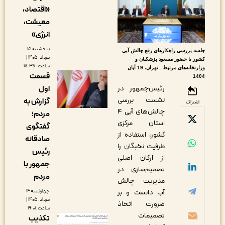
«اقتصاد،
معیشت،
انرژی»
پنجشنبه ۱۵
لسه بررسی راهکارهای رفع چالش آبی
مرداد, ۱۴۰۵ |
شور با حضور مسعود پزشکیان و
ساعت: ۱۸:۳۷
وزارتخانه‌های مرتبط . تهران، 19 آبان
قسمت
140
رئیس‌جمهور در
اول
نشست بررسی
گزارش به
اشتراک
چالش‌های آبی ۴
مردم؛
استان مرکزی
گفتگوی
کشور، استفاده از
صادقانه
ظرفیت نخبگان را
رئیس
از ارکان اصلی
جمهور با
تصمیم‌سازی در
مردم
مدیریت چالش
آب دانست و بر
چهارشنبه ۱۴
مرداد, ۱۴۰۵ |
ضرورت اتخاذ
ساعت: ۱۹:۰۱
تصمیمات
تکذیب