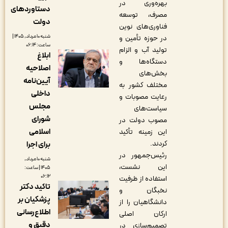
بهره‌وری در
دستاوردهای
مصرف، توسعه
دولت
فناوری‌های نوین
شنبه ۱۰ مرداد, ۱۴۰۵ |
در حوزه تأمین و
ساعت: ۰۶:۱۴
تولید آب و الزام
ابلاغ
دستگاه‌ها و
اصلاحیه
بخش‌های
آیین‌نامه
مختلف کشور به
داخلی
رعایت مصوبات و
مجلس
سیاست‌های
شورای
مصوب دولت در
اسلامی
این زمینه تأکید
کردند.
برای اجرا
رئیس‌جمهور در
شنبه ۱۰ مرداد,
این نشست،
۱۴۰۵ | ساعت:
۰۶:۱۲
استفاده از ظرفیت
تاکید دکتر
نخبگان و
پزشکیان بر
دانشگاهیان را از
اطلاع‌رسانی
ارکان اصلی
دقیق و
تصمیم‌سازی در