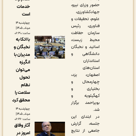
حضور وزرای نیرو،
خدمات
جهادکشاورزی،
است
علوم، تحقیقات و
چهارشنبه ۱۴
فناوری، رئیس
مرداد, ۱۴۰۵ |
سازمان حفاظت
ساعت: ۰۶:۳۰
با اتکا به
محیط‌ زیست،
اساتید و نخبگان
نخبگان و
دانشگاهی و
مدیران با
استانداران
انگیزه
استان‌های
می‌توان
اصفهان، یزد،
تحول
چهارمحال و
نظام
بختیاری و
سلامت را
کهگیلویه و
محقق کرد
بویراحمد برگزار
شد.
چهارشنبه ۱۴
مرداد, ۱۴۰۵ |
در ابتدای این
ساعت: ۰۶:۲۶
جلسه، گزارش
آثار وفاق
جامعی از نتایج
امروز در