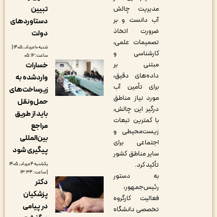
مدیریت چالش
تبیین
آب دانست و بر
دستاوردهای
ضرورت اتخاذ
دولت
تصمیمات علمی،
شنبه ۱۰ مرداد, ۱۴۰۵ |
کارشناسی و
ساعت: ۰۵:۱۲
مبتنی بر
خسارات
داده‌های دقیق،
واردشده به
برای تأمین آب
زیرساخت‌های
مورد نیاز مناطق
حمل‌ونقل
درگیر این چالش،
باید از طریق
با کمترین تبعات
مراجع
زیست‌محیطی و
بین‌المللی
اجتماعی برای
پیگیری شود
سایر مناطق کشور
تأکید کرد.
یکشنبه ۴ مرداد, ۱۴۰۵
| ساعت: ۱۳:۳۴
به دستور
دکتر
رئیس‌جمهور،
پزشکیان
فعالیت کارگروه
در پیامی
تخصصی دانشگاه