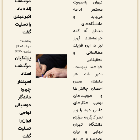
درگذشت
تهران به‌صورت
زنده یاد
مستمر ادامه
اکبر عبدی
می‌یابد و
دانشگاه‌های
را تسلیت
مناطق نُه‌ گانه
گفت
حوضه‌های آبریز
یکشنبه ۴
نیز به این فرایند
مرداد, ۱۴۰۵ |
مطالعاتی و
ساعت: ۱۳:۳۲
پزشکیان
تحقیقاتی
درگذشت
خواهند پیوست.
استاد
مقرر شد هر
منطقه، ضمن
اسپندار
احصای چالش‌ها
چهره
و ظرفیت‌های
ماندگار
بومی، راهکارهای
موسیقی
علمی خود را زیر
نواحی
نظر کارگروه مرکزی
ایران را
دانشگاه تهران
تسلیت
نهایی و برای
گفت
تصویب و اجرا به