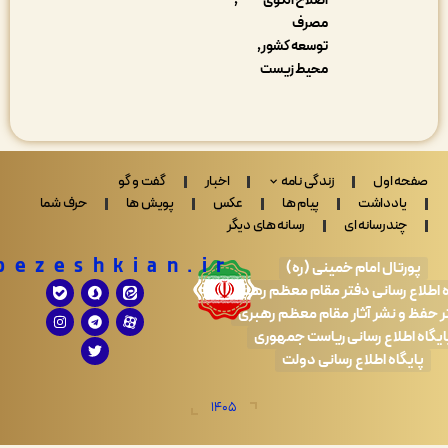
اصلاح الگوی
مصرف
توسعه کشور
محیط زیست
 اول
زندگی نامه
اخبار
گفت و گو
ادداشت
پیام ها
عکس
پویش ها
حرف شما
ندرسانه ای
رسانه های دیگر
Drpezeshkian.ir
تال امام خمینی (ره)
 رسانی دفتر مقام معظم رهبری
 نشر آثار مقام معظم رهبری
طلاع رسانی ریاست جمهوری
اه اطلاع رسانی دولت
1405