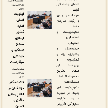
چهارشنبه ۱۴ مرداد,
اعضای جلسه قرار
۱۴۰۵ | ساعت:
گرفت.
۰۶:۴۱
اولویت
در ادامه، وزیر نیرو
اصلی
و رئیس سازمان
اداره
حفاظت
محیط‌زیست و
کشور
استانداران
ارتقای
اصفهان،
سطح
چهارمحال و
عملکرد و
بختیاری، یزد و
بازدهی
کهگیلویه و
مؤثر است
بویراحمد نیز
شنبه ۱۰ مرداد,
ضمن تشریح
۱۴۰۵ | ساعت:
مجموعه اقدامات
۰۶:۱۶
دستگاه‌های
تاکید دکتر
متبوع خود در این
پزشکیان بر
زمینه، بر ضرورت
اطلاع‌رسانی
مدیریت یکپارچه
دقیق و
منابع آبی، افزایش
تبیین