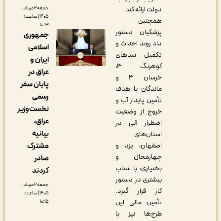
دولت ارائه کند.
جمعه ۲ مرداد,
۱۴۰۵ | ساعت:
همچنین
۱۰:۱۳
پزشکیان دستور
جمهوری
داد روند احداث و
اسلامی
تکمیل سدهای
ایران و
کوهرنگ ۳،
عراق در
خرسان ۳ و
پایان سفر
ماندگان با هدف
رسمی
تأمین پایدار آب و
نخست‌وزیر
خروج از وضعیت
عراق،
اضطرار آبی در
بیانیه
استان‌های
اصفهان، یزد و
مشترک
چهارمحال و
صادر
بختیاری، با شتاب
کردند
بیشتری در دستور
جمعه ۲ مرداد,
کار قرار گیرد.
۱۴۰۵ | ساعت:
تأمین مالی این
۱۰:۱۵
طرح‌ها نیز با