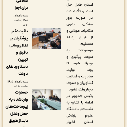
اسلامی
استان قابل حل
برای اجرا
است و تأکید شد
شنبه ۱۰ مرداد,
در صورت بروز
۱۴۰۵ | ساعت:
مشکل، بدون
۰۶:۱۲
مکاتبات طولانی و
تاکید دکتر
از طریق ارتباط
پزشکیان بر
مستقیم،
اطلاع‌رسانی
موضوعات به
دقیق و
سرعت پیگیری و
تبیین
برطرف شود تا
دستاوردهای
روند تولید،
دولت
صادرات و فعالیت
شنبه ۱۰ مرداد, ۱۴۰۵ |
کشاورزان و صنوف
ساعت: ۰۵:۱۲
دچار وقفه نشود.
خسارات
رئیس جمهور در
واردشده به
ادامه با اشاره به
زیرساخت‌های
نشست با دانشگاه
حمل‌ونقل
علوم پزشکی
باید از طریق
استان اظهار