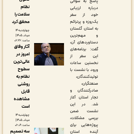
پاسخ به سؤالی
نظام
درباره ارزیابی
سلامت را
خود از سفر
محقق کرد
یک‌روزه و پرتراکم
به استان گلستان
چهارشنبه ۱۴
و مهم‌ترین
مرداد, ۱۴۰۵ |
ساعت: ۰۶:۲۶
دستاوردهای آن،
آثار وفاق
گفت: برنامه‌های
امروز در
این سفر از
عالی‌ترین
نخستین ساعات
سطوح
ورود با نشست با
نظام به
تولیدکنندگان،
صنعتگران،
روشنی
صادرکنندگان و
قابل
تجار استان آغاز
مشاهده
شد. در این
است
نشست ضمن
چهارشنبه ۱۴
بررسی مشکلات،
مرداد, ۱۴۰۵ |
پروژه‌هایی برای
ساعت: ۰۶:۰۹
سه تصمیم
آینده استان