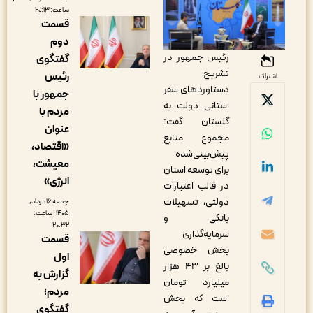
ساعت: ۲۰:۱۳
قسمت
دوم
رئیس جمهور در
گفتگوی
تشریح
رئیس
اشتراک
دستاوردهای سفر
جمهور با
استانی دولت به
مردم با
گلستان گفت:
عنوان
مجموع منابع
«اقتصاد،
پیش‌بینی‌شده
معیشت،
برای توسعه استان
انرژی»
در قالب اعتبارات
دولتی، تسهیلات
جمعه ۱۶ مرداد,
۱۴۰۵ | ساعت:
بانکی و
۲۰:۳۲
سرمایه‌گذاری
قسمت
بخش خصوصی
اول
بالغ بر ۴۳ هزار
گزارش به
میلیارد تومان
مردم؛
است که بخش
گفتگوی