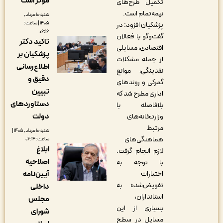
مؤثر است
تکمیل طرح‌های
نیمه‌تمام است.
شنبه ۱۰ مرداد,
۱۴۰۵ | ساعت:
پزشکیان افزود: در
۰۶:۱۶
گفت‌وگو با فعالان
تاکید دکتر
اقتصادی، مسایلی
پزشکیان بر
از جمله مشکلات
اطلاع‌رسانی
نقدینگی، موانع
دقیق و
گمرکی و روندهای
تبیین
اداری مطرح شد که
دستاوردهای
بلافاصله با
دولت
وزارتخانه‌های
مرتبط
شنبه ۱۰ مرداد, ۱۴۰۵ |
هماهنگی‌های
ساعت: ۰۶:۱۴
ابلاغ
لازم انجام گرفت.
اصلاحیه
با توجه به
آیین‌نامه
اختیارات
تفویض‌شده به
داخلی
استانداران،
مجلس
بسیاری از این
شورای
مسایل در سطح