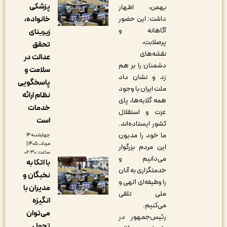
پزشکی
بهمن، اظهار
خانواده،
داشت: این حضور
آگاهانه و
زیربنای
پرصلابت،
تحقق
نقشه‌های
عدالت در
دشمنان را بر هم
سلامت و
زد و نشان داد
پاسخگویی
ملت ایران با وجود
نظام ارائه
همه گلایه‌ها، پای
خدمات
عزت و استقلال
است
کشور ایستاده‌اند.
ما خود را مدیون
چهارشنبه ۱۴
مرداد, ۱۴۰۵ |
این مردم بزرگوار
ساعت: ۰۶:۳۰
می‌دانیم و
با اتکا به
خدمتگزاری به آنان
نخبگان و
را وظیفه‌ای الهی و
مدیران با
ملی تلقی
انگیزه
می‌کنیم.
می‌توان
رئیس‌جمهور در
تحول