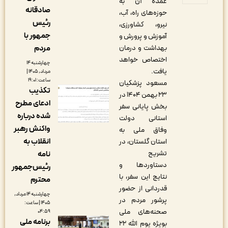
عمده آن به
صادقانه
حوزه‌های راه، آب،
رئیس
نیرو، کشاورزی،
جمهور با
آموزش‌ و پرورش و
مردم
بهداشت و درمان
اختصاص خواهد
چهارشنبه ۱۴
یافت.
مرداد, ۱۴۰۵ |
ساعت: ۱۹:۰۱
مسعود پزشکیان
تکذیب
۲۳ بهمن ۱۴۰۴ در
ادعای مطرح
بخش پایانی سفر
شده درباره
استانی دولت
واکنش رهبر
وفاق ملی به
انقلاب به
استان گلستان، در
تشریح
نامه
دستاوردها و
رئیس‌جمهور
نتایج این سفر، با
محترم
قدردانی از حضور
چهارشنبه ۱۴ مرداد,
پرشور مردم در
۱۴۰۵ | ساعت:
صحنه‌های ملی
۰۴:۵۹
برنامه ملی
بویژه یوم الله ۲۲