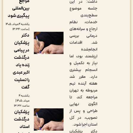
مراجع
داشت: در این
بین‌المللی
جلسه موضوع
سطح‌بندی
پیگیری شود
خدمات، نظام
یکشنبه ۴ مرداد, ۱۴۰۵
ارجاع و سرانه‌های
| ساعت: ۱۳:۳۴
دکتر
درمانی بررسی
پزشکیان
شد. اقدامات
انجام‌شده
در پیامی
ارزشمند بود، اما
درگذشت
نیاز به تکمیل و
زنده یاد
انسجام بیشتری
اکبر عبدی
دارد. مقرر شد
را تسلیت
هفته آینده تیم
گفت
مربوطه به تهران
یکشنبه ۴
مراجعه کند تا
مرداد, ۱۴۰۵ |
الگوی نهایی
ساعت: ۱۳:۳۲
طراحی و پس از
پزشکیان
تصویب، در کل
درگذشت
استان اجرا شود.
استاد
دکتر پزشکیان