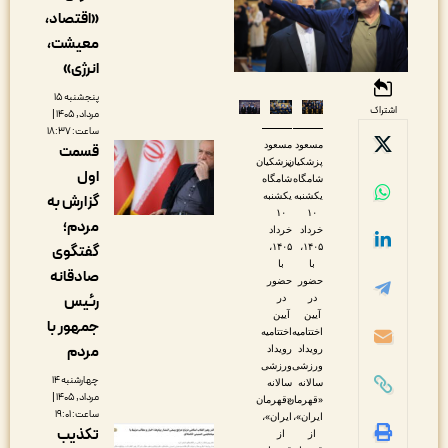
«اقتصاد،
معیشت،
انرژی»
پنجشنبه ۱۵
اشتراک
مرداد, ۱۴۰۵ |
ساعت: ۱۸:۳۷
مسعود
مسعود
قسمت
پزشکیان
پزشکیان
اول
شامگاه
شامگاه
یکشنبه
یکشنبه
گزارش به
۱۰
۱۰
مردم؛
خرداد
خرداد
۱۴۰۵،
۱۴۰۵،
گفتگوی
با
با
صادقانه
حضور
حضور
در
در
رئیس
آیین
آیین
جمهور با
اختتامیه
اختتامیه
مردم
رویداد
رویداد
ورزشی
ورزشی
چهارشنبه ۱۴
سالانه
سالانه
مرداد, ۱۴۰۵ |
«قهرمان
«قهرمان
ساعت: ۱۹:۰۱
ایران»،
ایران»،
تکذیب
از
از