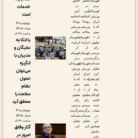
قهرمان
حضور
حضور
خدمات
برتر
در
در
قهرمانان
آیین
آیین
است
ورزش
اختتامیه
اختتامیه
ایران
رویداد
رویداد
چهارشنبه ۱۴
که با
ورزشی
ورزشی
مرداد, ۱۴۰۵ |
بیش
سالانه
سالانه
ساعت: ۰۶:۳۰
از ۱۰
«قهرمان
«قهرمان
با اتکا به
میلیون
ایران»،
ایران»،
نخبگان و
رای
از
از
مردمی
قهرمان
قهرمان
مدیران با
برگزیده
برتر
برتر
انگیزه
شده‌اند،
قهرمانان
قهرمانان
تجلیل
ورزش
ورزش
می‌توان
کرد؛
ایران
ایران
تحول
کیف‌هایی
که با
که با
به
بیش
بیش
نظام
نماد
از ۱۰
از ۱۰
سلامت را
کودکان
میلیون
میلیون
کشته
رای
رای
محقق کرد
شده
مردمی
مردمی
چهارشنبه ۱۴
میناب
برگزیده
برگزیده
مرداد, ۱۴۰۵ |
در
شده‌اند،
شده‌اند،
ساعت: ۰۶:۲۶
این
تجلیل
تجلیل
آثار وفاق
همایش
کرد.
کرد.
نمایش
امروز در
داده