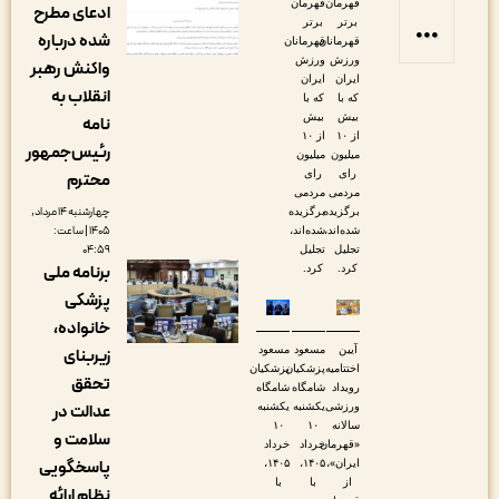
قهرمان
قهرمان
ادعای مطرح
برتر
برتر
شده درباره
قهرمانان
قهرمانان
ورزش
ورزش
واکنش رهبر
ایران
ایران
انقلاب به
که با
که با
بیش
بیش
نامه
از ۱۰
از ۱۰
رئیس‌جمهور
میلیون
میلیون
رای
رای
محترم
مردمی
مردمی
برگزیده
برگزیده
چهارشنبه ۱۴ مرداد,
شده‌اند،
شده‌اند،
۱۴۰۵ | ساعت:
تجلیل
تجلیل
۰۴:۵۹
کرد.
کرد.
برنامه ملی
پزشکی
خانواده،
آیین
مسعود
مسعود
زیربنای
اختتامیه
پزشکیان
پزشکیان
تحقق
رویداد
شامگاه
شامگاه
ورزشی
یکشنبه
یکشنبه
عدالت در
سالانه
۱۰
۱۰
سلامت و
«قهرمان
خرداد
خرداد
ایران»،
۱۴۰۵،
۱۴۰۵،
پاسخگویی
از
با
با
نظام ارائه