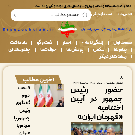
ت، انسجام و اتحاد چهارچوب و مبنای نظری دولت وفاق بوده است
ما
نسخه آزمایشی
اول
زندگی نامه
اخبار
گفت و گو
یادداشت
م ها
عکس
پویش ها
حرف شما
چندرسانه ای
نه های دیگر
آخرین مطالب
ار : یکشنبه ۱۰ خرداد, ۱۴۰۵ | ساعت: ۲۱:۳۲
ضور رئیس
قسمت
دوم
مهور در آیین
گفتگوی
ختتامیه
رئیس
قهرمان ایران»
جمهور با
مردم با
عنوان