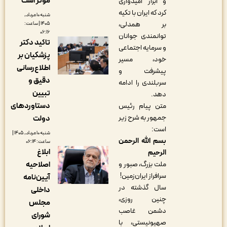
مؤثر است
و ابراز امیدواری
کرد که ایران با تکیه
شنبه ۱۰ مرداد,
بر همدلی،
۱۴۰۵ | ساعت:
۰۶:۱۶
توانمندی جوانان
تاکید دکتر
و سرمایه اجتماعی
پزشکیان بر
خود، مسیر
اطلاع‌رسانی
پیشرفت و
دقیق و
سربلندی را ادامه
تبیین
دهد.
دستاوردهای
متن پیام رئیس
جمهور به شرح زیر
دولت
است:
شنبه ۱۰ مرداد, ۱۴۰۵ |
بسم الله الرحمن
ساعت: ۰۶:۱۴
ابلاغ
الرحیم
ملت بزرگ، صبور و
اصلاحیه
سرافراز ایران‌زمین!
آیین‌نامه
سال گذشته در
داخلی
چنین روزی،
مجلس
دشمن غاصب
شورای
صهیونیستی، با