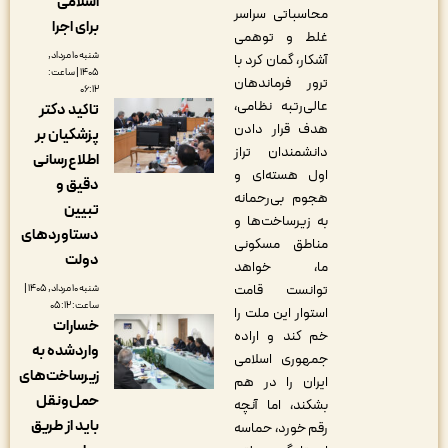
اسلامی
محاسباتی سراسر
برای اجرا
غلط و توهمی
شنبه ۱۰ مرداد,
آشکار، گمان ‌کرد با
۱۴۰۵ | ساعت:
ترور فرماندهان
۰۶:۱۲
عالی‌رتبه نظامی،
تاکید دکتر
هدف قرار دادن
پزشکیان بر
دانشمندان تراز
اطلاع‌رسانی
اول هسته‌ای و
دقیق و
هجوم بی‌رحمانه
تبیین
به زیرساخت‌ها و
دستاوردهای
مناطق مسکونی
دولت
ما، خواهد
توانست قامت
شنبه ۱۰ مرداد, ۱۴۰۵ |
ساعت: ۰۵:۱۲
استوار این ملت را
خسارات
خم کند و اراده
واردشده به
جمهوری اسلامی
زیرساخت‌های
ایران را در هم
حمل‌ونقل
بشکند، اما آنچه
باید از طریق
رقم خورد، حماسه