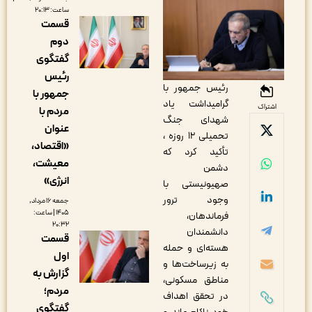
ساعت: ۲۰:۱۳
قسمت
دوم
گفتگوی
رئیس
رئیس جمهور با
جمهور با
گرامیداشت یاد
اشتراک
مردم با
شهدای جنگ
عنوان
تحمیلی ۱۲ روزه ،
«اقتصاد،
تأکید کرد که
معیشت،
دشمن
انرژی»
صهیونیستی با
وجود ترور
جمعه ۱۶ مرداد,
۱۴۰۵ | ساعت:
فرماندهان،
۲۰:۳۲
دانشمندان
قسمت
هسته‌ای و حمله
اول
به زیرساخت‌ها و
گزارش به
مناطق مسکونی،
مردم؛
در تحقق اهداف
گفتگوی