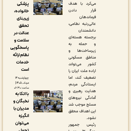
می‌کرد با هدف
پزشکی
قرار دادن
خانواده،
فرماندهان
زیربنای
عالی‌رتبه نظامی،
تحقق
دانشمندان
عدالت در
برجسته هسته‌ای
سلامت و
و حمله به
پاسخگویی
زیرساخت‌ها و
نظام ارائه
مناطق مسکونی
خدمات
کشور می‌تواند
است
اراده ملت ایران را
تضعیف کند، اما
چهارشنبه ۱۴
مرداد, ۱۴۰۵ |
ایستادگی مردم،
ساعت: ۰۶:۳۰
هدایت رهبری و
با اتکا به
آمادگی نیروهای
نخبگان و
مسلح موجب شد
مدیران با
این اهداف محقق
انگیزه
نشود.
می‌توان
رئیس جمهور
تحول