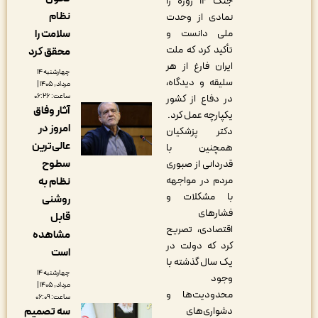
جنگ ۱۲ روزه را
نظام
نمادی از وحدت
ملی دانست و
سلامت را
تأکید کرد که ملت
محقق کرد
ایران فارغ از هر
چهارشنبه ۱۴
سلیقه و دیدگاه،
مرداد, ۱۴۰۵ |
ساعت: ۰۶:۲۶
در دفاع از کشور
آثار وفاق
یکپارچه عمل کرد.
امروز در
دکتر پزشکیان
عالی‌ترین
همچنین با
سطوح
قدردانی از صبوری
مردم در مواجهه
نظام به
با مشکلات و
روشنی
فشارهای
قابل
اقتصادی، تصریح
مشاهده
کرد که دولت در
است
یک سال گذشته با
چهارشنبه ۱۴
وجود
مرداد, ۱۴۰۵ |
محدودیت‌ها و
ساعت: ۰۶:۰۹
دشواری‌های
سه تصمیم