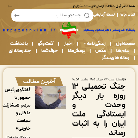
در قبال حفاظت از محیط زیست مسئولیم
ما
نسخه آزمایشی
اول
زندگی نامه
اخبار
گفت و گو
یادداشت
م ها
عکس
پویش ها
حرف شما
چندرسانه ای
نه های دیگر
آخرین مطالب
انتشار : شنبه ۲۳ خرداد, ۱۴۰۵ | ساعت: ۱۸:۵۹
جنگ تحمیلی ۱۲
گفتگوی رئیس
وزه بار دیگر
جمهور با
حدت و
مردم؛«مشارکت
یستادگی ملت
داخلی و
سیاست
یران را به اثبات
خارجی»
ساند
جمعه ۱۶ مرداد, ۱۴۰۵ |