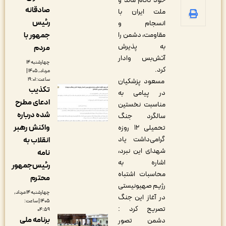
خود ناکام ماند و
صادقانه
ملت ایران با
رئیس
انسجام و
مقاومت، دشمن را
جمهور با
به پذیرش
مردم
آتش‌بس وادار
چهارشنبه ۱۴
کرد.
مرداد, ۱۴۰۵ |
ساعت: ۱۹:۰۱
مسعود پزشکیان
تکذیب
در پیامی به
ادعای مطرح
مناسبت نخستین
شده درباره
سالگرد جنگ
واکنش رهبر
تحمیلی ۱۲ روزه
گرامی‌داشت یاد
انقلاب به
شهدای این نبرد،
نامه
اشاره به
رئیس‌جمهور
محاسبات اشتباه
محترم
رژیم صهیونیستی
چهارشنبه ۱۴ مرداد,
در آغاز این جنگ
۱۴۰۵ | ساعت:
تصریح کرد :
۰۴:۵۹
برنامه ملی
دشمن تصور