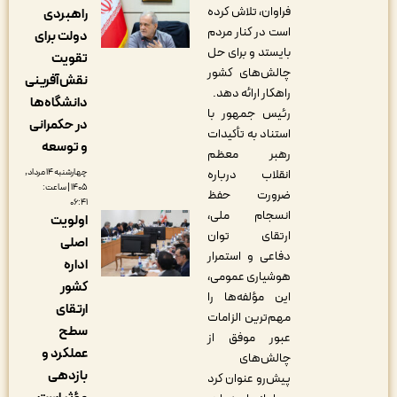
فراوان، تلاش کرده
راهبردی
است در کنار مردم
دولت برای
بایستد و برای حل
تقویت
چالش‌های کشور
نقش‌آفرینی
راهکار ارائه دهد.
دانشگاه‌ها
رئیس جمهور با
در حکمرانی
استناد به تأکیدات
و توسعه
رهبر معظم
انقلاب درباره
چهارشنبه ۱۴ مرداد,
۱۴۰۵ | ساعت:
ضرورت حفظ
۰۶:۴۱
انسجام ملی،
اولویت
ارتقای توان
اصلی
دفاعی و استمرار
اداره
هوشیاری عمومی،
کشور
این مؤلفه‌ها را
ارتقای
مهم‌ترین الزامات
سطح
عبور موفق از
عملکرد و
چالش‌های
بازدهی
پیش‌رو عنوان کرد