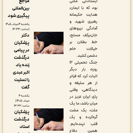
مراجع
ایستادگی ملتی
بود که با ایمان،
بین‌المللی
هدایت حکیمانه
پیگیری شود
رهبری شهید و
یکشنبه ۴ مرداد, ۱۴۰۵
آمادگی نیروهای
| ساعت: ۱۳:۳۴
جان‌برکف مسلح،
دکتر
خط بطلان بر
پزشکیان
خیالات خام
در پیامی
دشمن کشید.
درگذشت
جنگ تحمیلی ۱۲
زنده یاد
روزه، بار دیگر
اکبر عبدی
اثبات کرد که فراتر
را تسلیت
از هر سلیقه و
گفت
دیدگاهی، وقتی
پای ایران عزیز در
یکشنبه ۴
مرداد, ۱۴۰۵ |
میان باشد، ما یک
ساعت: ۱۳:۳۲
ملت، یک مشت
پزشکیان
گره‌کرده و یک
درگذشت
قلب تپنده‌ایم.
استاد
همین دفاع