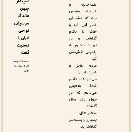
اسپندار
همه‌جانبه و
چهره
انسجام مقدس
ماندگار
بود که دشمنان
موسیقی
غدار این آب و
نواحی
خاک را ناکام
ایران را
گذاشت و در
نهایت مجبور به
تسلیت
پذیرش آتش‌بس
گفت
کرد.
جمعه ۲ مرداد,
مردم عزیز و
۱۴۰۵ | ساعت:
۱۰:۱۳
شریف ایران!
من در مقام خادم
شما، به‌خوبی
می‌دانم که در
طول یک سال
گذشته،
سختی‌های
بسیاری را پشت سر
گذاشته‌اید.