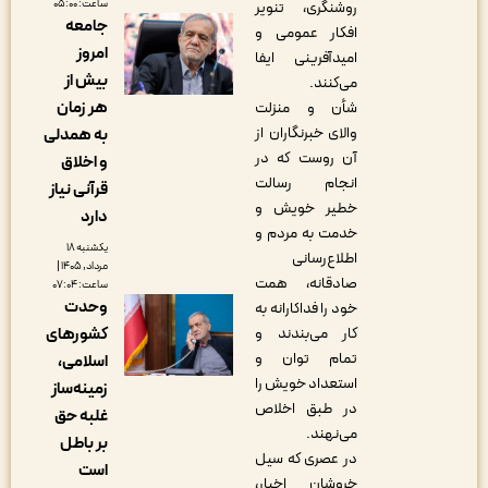
ساعت: ۰۵:۰۰
روشنگری، تنویر
جامعه
افکار عمومی و
امروز
امیدآفرینی ایفا
بیش از
می‌کنند.
هر زمان
شأن و منزلت
والای خبرنگاران از
به همدلی
آن روست که در
و اخلاق
انجام رسالت
قرآنی نیاز
خطیر خویش و
دارد
خدمت به مردم و
یکشنبه ۱۸
اطلاع‌رسانی
مرداد, ۱۴۰۵ |
صادقانه، همت
ساعت: ۰۷:۰۴
وحدت
خود را فداکارانه به
کشورهای
کار می‌بندند و
تمام توان و
اسلامی،
استعداد خویش را
زمینه‌ساز
در طبق اخلاص
غلبه حق
می‌نهند.
بر باطل
در عصری که سیل
است
خروشان اخبار،