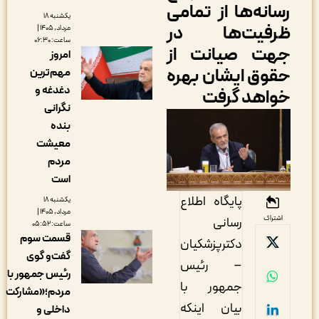
سانه‌ها از تمامی
یکشنبه ۱۸
رفیت‌ها در
مرداد, ۱۴۰۵ |
ساعت: ۰۶:۳۰
هت صیانت از
امروز
قوق ایشان بهره
مهم‌ترین
دغدغه و
واهد گرفت
نگرانی
بنده
معیشت
مردم
است
پایگاه اطلاع
یکشنبه ۱۸
مرداد, ۱۴۰۵ |
اشتراک
رسانی
ساعت: ۰۵:۵۲
قسمت سوم
دکترپزشکیان
گفت‌و گوی
– رئیس
رئیس جمهور با
جمهور با
مردم؛«مشارکت
بیان اینکه
داخلی و