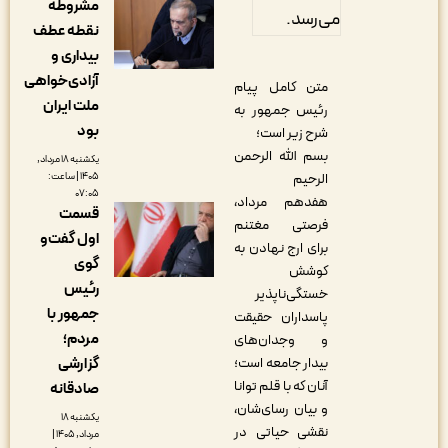
مشروطه
می‌رسد.
نقطه عطف
بیداری و
آزادی‌خواهی
متن کامل پیام
ملت ایران
رئیس جمهور به
بود
شرح زیر است؛
بسم الله الرحمن
یکشنبه ۱۸ مرداد,
۱۴۰۵ | ساعت:
الرحیم
۰۷:۰۵
هفدهم مرداد،
قسمت
فرصتی مغتنم
اول گفت‌و
برای ارج نهادن به
گوی
کوشش
رئیس
خستگی‌ناپذیر
جمهور با
پاسداران حقیقت
مردم؛
و وجدان‌های
گزارشی
بیدار جامعه است؛
آنان که با قلم توانا
صادقانه
و بیان رسای‌شان،
یکشنبه ۱۸
نقشی حیاتی در
مرداد, ۱۴۰۵ |