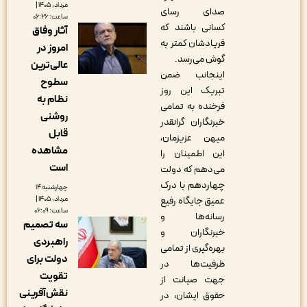
مرداد, ۱۴۰۵ |
صدای رسای
ساعت: ۰۶:۲۶
کسانی باشند که
آثار وفاق
فریادشان کمتر به
امروز در
گوش می‌رسد.
عالی‌ترین
اینجانب ضمن
سطوح
تبریک این روز
نظام به
فرخنده به تمامی
روشنی
خبرنگاران گرانقدر
قابل
میهن عزیزمان،
مشاهده
این اطمینان را
است
می‌دهم که دولت
چهاردهم با درک
چهارشنبه ۱۴
مرداد, ۱۴۰۵ |
عمیق جایگاه رفیع
ساعت: ۰۶:۰۹
رسانه‌ها و
سه تصمیم
خبرنگاران و
راهبردی
بهره‌گیری از تمامی
دولت برای
ظرفیت‌ها در
تقویت
جهت صیانت از
نقش‌آفرینی
حقوق ایشان، در