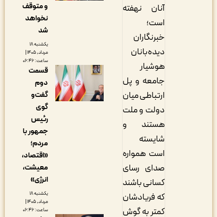
و متوقف
آنان نهفته
نخواهد
است؛
شد
خبرنگاران
یکشنبه ۱۸
دیده‌بانان
مرداد, ۱۴۰۵ |
ساعت: ۰۶:۴۶
هوشیار
قسمت
جامعه و پل
دوم
ارتباطی میان
گفت‌و
گوی
دولت و ملت
رئیس
هستند و
جمهور با
شایسته
مردم؛
است همواره
«اقتصاد،
صدای رسای
معیشت،
انرژی»
کسانی باشند
یکشنبه ۱۸
که فریادشان
مرداد, ۱۴۰۵ |
کمتر به گوش
ساعت: ۰۶:۴۶