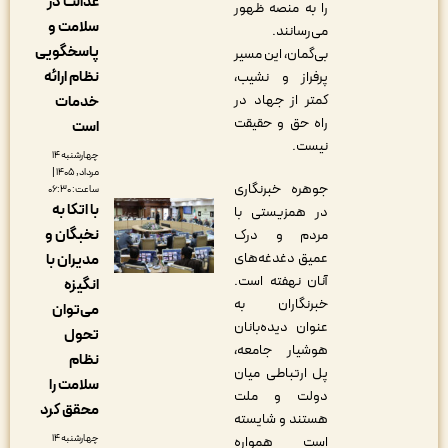
عدالت در
را به منصه ظهور
سلامت و
می‌رسانند.
پاسخگویی
بی‌گمان، این مسیر
نظام ارائه
پرفراز و نشیب،
کمتر از جهاد در
خدمات
راه حق و حقیقت
است
نیست.
چهارشنبه ۱۴
مرداد, ۱۴۰۵ |
جوهره خبرنگاری
ساعت: ۰۶:۳۰
با اتکا به
در همزیستی با
نخبگان و
مردم و درک
عمیق دغدغه‌های
مدیران با
آنان نهفته است.
انگیزه
خبرنگاران به
می‌توان
عنوان دیده‌بانان
تحول
هوشیار جامعه،
نظام
پل ارتباطی میان
سلامت را
دولت و ملت
محقق کرد
هستند و شایسته
چهارشنبه ۱۴
است همواره