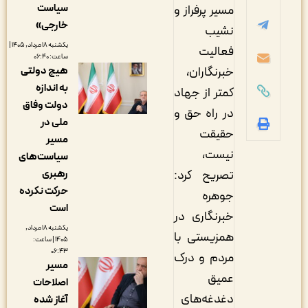
سیاست
مسیر پرفراز و
خارجی»
نشیب
یکشنبه ۱۸ مرداد, ۱۴۰۵ |
فعالیت
ساعت: ۰۶:۴۰
هیچ دولتی
خبرنگاران،
به اندازه
کمتر از جهاد
دولت وفاق
در راه حق و
ملی در
حقیقت
مسیر
نیست،
سیاست‌های
رهبری
تصریح کرد:
حرکت نکرده
جوهره
است
خبرنگاری در
یکشنبه ۱۸ مرداد,
همزیستی با
۱۴۰۵ | ساعت:
۰۶:۴۳
مردم و درک
مسیر
عمیق
اصلاحات
دغدغه‌های
آغاز شده