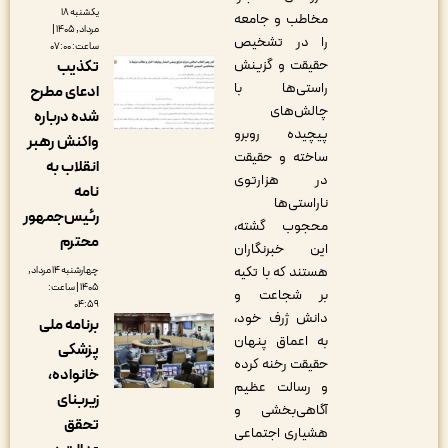
یکشنبه ۱۸
مخاطب و جامعه
مرداد, ۱۴۰۵ |
را در تشخیص
ساعت: ۰۷:۰۰
حقیقت و گزینش
تکذیب
راستی‌ها با
ادعای مطرح
چالش‌های
شده درباره
پیچیده روبرو
واکنش رهبر
ساخته و حقیقت
انقلاب به
در هزارتوی
نامه
ناراستی‌ها
رئیس‌جمهور
محجوب گشته،
محترم
این خبرنگاران
هستند که با تکیه
چهارشنبه ۱۴ مرداد,
۱۴۰۵ | ساعت:
بر شجاعت و
۰۴:۵۹
دانش ژرف خود،
برنامه ملی
به اعماق پنهان
پزشکی
حقیقت رخنه کرده
خانواده،
و رسالت عظیم
زیربنای
آگاهی‌بخشی و
تحقق
هشیاری اجتماعی