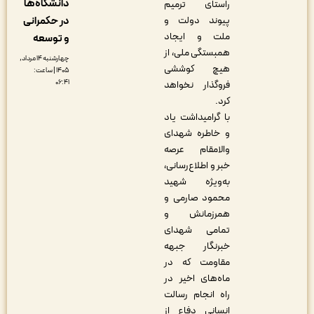
دانشگاه‌ها
راستای ترمیم
در حکمرانی
پیوند دولت و
ملت و ایجاد
و توسعه
همبستگی ملی، از
چهارشنبه ۱۴ مرداد,
هیچ کوششی
۱۴۰۵ | ساعت:
۰۶:۴۱
فروگذار نخواهد
کرد.
با گرامیداشت یاد
و خاطره شهدای
والامقام عرصه
خبر و اطلاع‌رسانی،
به‌ویژه شهید
محمود صارمی و
همرزمانش و
تمامی شهدای
خبرنگار جبهه
مقاومت که در
ماه‌های اخیر در
راه انجام رسالت
انسانی دفاع از