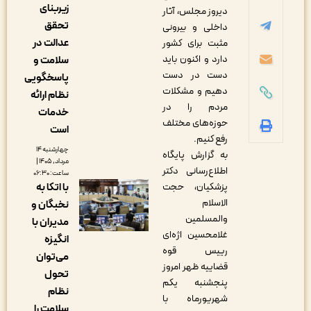
زیربنای
دیروز مجلس، آثار
تحقق
داخلی و بیرونی
عدالت در
مثبت برای کشور
دارد و اکنون باید
سلامت و
دست در دست
پاسخگویی
دهیم و مشکلات
نظام ارائه
مردم را در
خدمات
حوزه‌های مختلف
است
رفع کنیم.
چهارشنبه ۱۴
به گزارش پایگاه
مرداد, ۱۴۰۵ |
اطلاع‌رسانی دکتر
ساعت: ۰۶:۳۰
پزشکیان، حجت
با اتکا به
الاسلام
نخبگان و
والمسلمین
مدیران با
غلامحسین اژه‌ای
انگیزه
رییس قوه
می‌توان
قضاییه ظهر امروز
تحول
پنجشنبه یکم
نظام
شهریورماه با
سلامت را