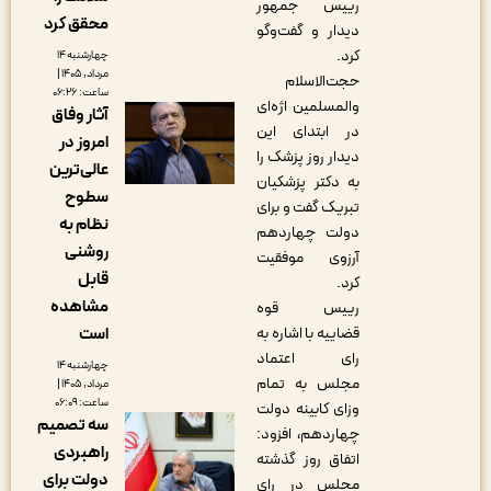
رییس جمهور
محقق کرد
دیدار و گفت‌وگو
کرد.
چهارشنبه ۱۴
مرداد, ۱۴۰۵ |
حجت‌الاسلام
ساعت: ۰۶:۲۶
والمسلمین اژه‌ای
آثار وفاق
در ابتدای این
امروز در
دیدار روز پزشک را
عالی‌ترین
به دکتر پزشکیان
سطوح
تبریک گفت و برای
نظام به
دولت چهاردهم
روشنی
آرزوی موفقیت
قابل
کرد.
مشاهده
رییس قوه
قضاییه با اشاره به
است
رای اعتماد
چهارشنبه ۱۴
مجلس به تمام
مرداد, ۱۴۰۵ |
ساعت: ۰۶:۰۹
وزای کابینه دولت
سه تصمیم
چهاردهم، افزود:
راهبردی
اتفاق روز گذشته
دولت برای
مجلس در رای