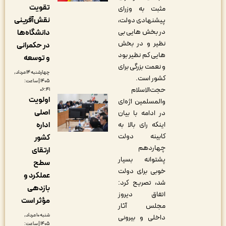
تقویت
مثبت به وزرای
نقش‌آفرینی
پیشنهادی دولت،
در بخش هایی بی
دانشگاه‌ها
نظیر و در بخش
در حکمرانی
هایی کم نظیر بود
و توسعه
و نعمت بزرگی برای
چهارشنبه ۱۴ مرداد,
کشور است.
۱۴۰۵ | ساعت:
حجت‌الاسلام
۰۶:۴۱
اولویت
والمسلمین اژه‌ای
اصلی
در ادامه با بیان
اینکه رای بالا به
اداره
کابینه دولت
کشور
چهاردهم
ارتقای
پشتوانه بسیار
سطح
خوبی برای دولت
عملکرد و
شد، تصریح کرد:
بازدهی
اتفاق دیروز
مؤثر است
مجلس آثار
شنبه ۱۰ مرداد,
داخلی و بیرونی
۱۴۰۵ | ساعت: