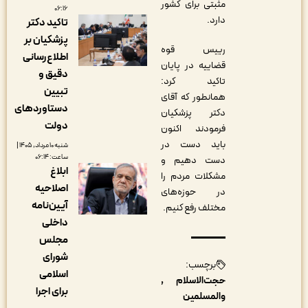
مثبتی برای کشور
۰۶:۱۶
دارد.
تاکید دکتر
پزشکیان بر
رییس قوه
اطلاع‌رسانی
قضاییه در پایان
دقیق و
تاکید کرد:
تبیین
همانطور که آقای
دستاوردهای
دکتر پزشکیان
دولت
فرمودند اکنون
باید دست در
شنبه ۱۰ مرداد, ۱۴۰۵ |
ساعت: ۰۶:۱۴
دست دهیم و
ابلاغ
مشکلات مردم را
اصلاحیه
در حوزه‌های
آیین‌نامه
مختلف رفع کنیم.
داخلی
مجلس
شورای
برچسب:
اسلامی
حجت‌الاسلام
برای اجرا
والمسلمین