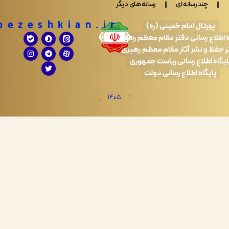
ندرسانه ای
رسانه های دیگر
Drpezeshkian.ir
تال امام خمینی (ره)
 رسانی دفتر مقام معظم رهبری
 نشر آثار مقام معظم رهبری
طلاع رسانی ریاست جمهوری
اه اطلاع رسانی دولت
1405