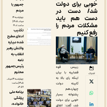
وبی برای دولت
جمهور با
د/ دست در
مردم
ست هم باید
چهارشنبه ۱۴
مرداد, ۱۴۰۵ |
شکلات مردم را
ساعت: ۱۹:۰۱
تکذیب
فع کنیم
ادعای مطرح
شده درباره
واکنش رهبر
انقلاب به
نامه
رئیس‌جمهور
رییس قوه
محترم
قضاییه با بیان
اشتراک
اینکه رای بالا به
چهارشنبه ۱۴ مرداد,
کابینه دولت
۱۴۰۵ | ساعت:
۰۴:۵۹
چهاردهم
برنامه ملی
پشتوانه بسیار
پزشکی
خوبی برای دولت
خانواده،
شد، گفت: اتفاق