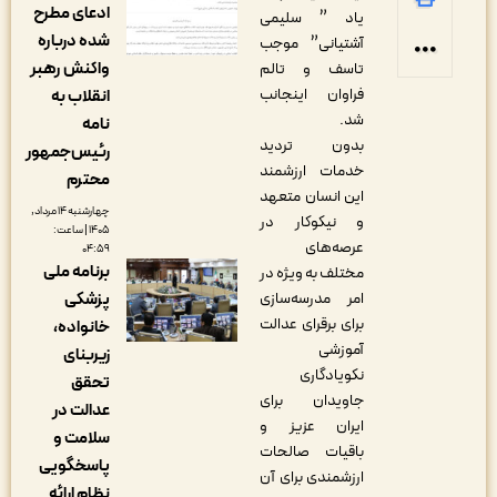
ادعای مطرح
یاد ” سلیمی
شده درباره
آشتیانی” موجب
واکنش رهبر
تاسف و تالم
فراوان اینجانب
انقلاب به
شد.
نامه
بدون تردید
رئیس‌جمهور
خدمات ارزشمند
محترم
این انسان متعهد
چهارشنبه ۱۴ مرداد,
و نیکوکار در
۱۴۰۵ | ساعت:
عرصه‌های
۰۴:۵۹
برنامه ملی
مختلف به ویژه در
پزشکی
امر مدرسه‌سازی
برای برقرای عدالت
خانواده،
آموزشی
زیربنای
نکویادگاری
تحقق
جاویدان برای
عدالت در
ایران عزیز و
سلامت و
باقیات صالحات
پاسخگویی
ارزشمندی برای آن
نظام ارائه