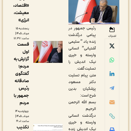
«اقتصاد،
معیشت،
انرژی»
رئیس جمهور در
پنجشنبه ۱۵
مرداد, ۱۴۰۵ |
پیامی درگذشت
اشتراک
ساعت: ۱۸:۳۷
زنده یاد ” سلیمی
قسمت
آشتیانی” انسانی
اول
وارسته و خیری
گزارش به
نیک اندیش را
مردم؛
تسلیت گفت.
گفتگوی
متن پیام تسلیت
صادقانه
دکتر مسعود
رئیس
پزشکیان بدین
جمهور با
شرح است:
بسم الله الرحمن
مردم
الرحیم
چهارشنبه ۱۴
درگذشت انسانی
مرداد, ۱۴۰۵ |
ساعت: ۱۹:۰۱
وارسته و خیری
تکذیب
نیک اندیش زنده