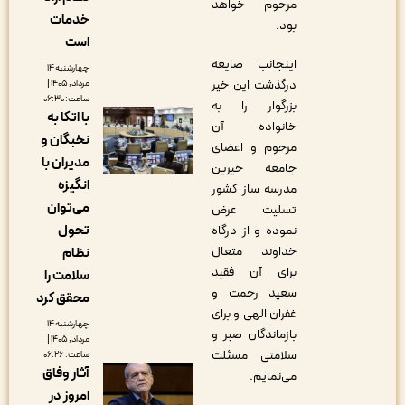
مرحوم خواهد
خدمات
بود.
است
اینجانب ضایعه
چهارشنبه ۱۴
درگذشت این خیر
مرداد, ۱۴۰۵ |
ساعت: ۰۶:۳۰
بزرگوار را به
با اتکا به
خانواده آن
نخبگان و
مرحوم و اعضای
مدیران با
جامعه خیرین
انگیزه
مدرسه ساز کشور
می‌توان
تسلیت عرض
تحول
نموده و از درگاه
خداوند متعال
نظام
برای آن فقید
سلامت را
سعید رحمت و
محقق کرد
غفران الهی و برای
چهارشنبه ۱۴
بازماندگان صبر و
مرداد, ۱۴۰۵ |
سلامتی مسئلت
ساعت: ۰۶:۲۶
آثار وفاق
می‌نمایم.
امروز در