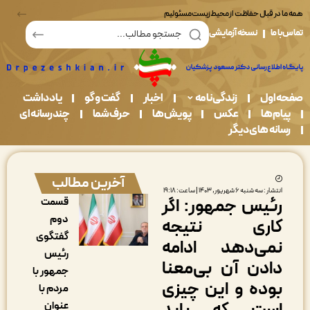
در قبال حفاظت از محیط زیست مسئولیم
ما
نسخه آزمایشی
اول
زندگی نامه
اخبار
گفت و گو
یادداشت
م ها
عکس
پویش ها
حرف شما
چندرسانه ای
نه های دیگر
آخرین مطالب
شار : سه شنبه ۶ شهریور, ۱۴۰۳ | ساعت: ۱۹:۱۸
ئیس جمهور: اگر
قسمت
دوم
اری نتیجه
گفتگوی
می‌دهد ادامه
رئیس
ادن آن بی‌معنا
جمهور با
وده و این چیزی
مردم با
عنوان