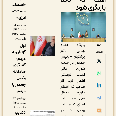
ست که باید
«اقتصاد،
ازنگری شود
معیشت،
انرژی»
پنجشنبه ۱۵
مرداد, ۱۴۰۵ |
ساعت: ۱۸:۳۷
قسمت
پایگاه اطلاع
اول
رسانی دکتر
گزارش به
اشتراک
پزشکیان – رئیس
مردم؛
جمهور در جلسه
گفتگوی
شورای عالی
صادقانه
انقلاب فرهنگی
رئیس
اظهار کرد: اگر
جمهور با
هدفی که انتظار
مردم
داریم محقق
نمی‌شود، باید
چهارشنبه ۱۴
مرداد, ۱۴۰۵ |
اصلاح کنیم. باید
ساعت: ۱۹:۰۱
روندی که در
تکذیب