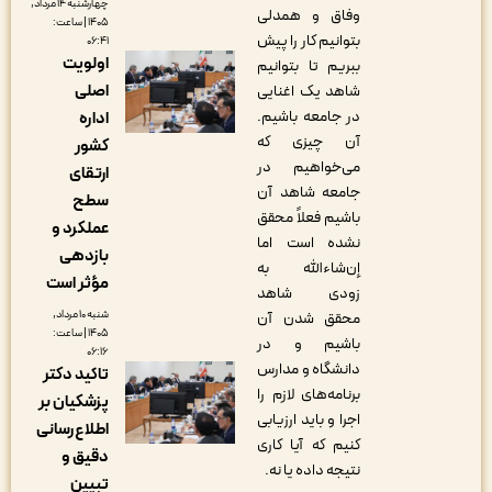
چهارشنبه ۱۴ مرداد,
وفاق و همدلی
۱۴۰۵ | ساعت:
بتوانیم کار را پیش
۰۶:۴۱
اولویت
ببریم تا بتوانیم
اصلی
شاهد یک اغنایی
در جامعه باشیم.
اداره
آن چیزی که
کشور
می‌خواهیم در
ارتقای
جامعه شاهد آن
سطح
باشیم فعلاً محقق
عملکرد و
نشده است اما
بازدهی
إن‌شاءالله به
مؤثر است
زودی شاهد
شنبه ۱۰ مرداد,
محقق شدن آن
۱۴۰۵ | ساعت:
باشیم و در
۰۶:۱۶
دانشگاه و مدارس
تاکید دکتر
برنامه‌های لازم را
پزشکیان بر
اجرا و باید ارزیابی
اطلاع‌رسانی
کنیم که آیا کاری
دقیق و
نتیجه داده یا نه.
تبیین