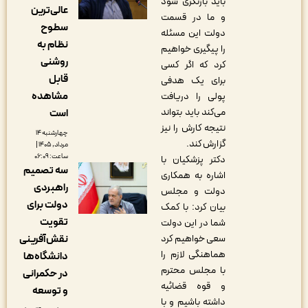
باید بازنگری شود
عالی‌ترین
و ما در قسمت
سطوح
دولت این مسئله
نظام به
را پیگیری خواهیم
روشنی
کرد که اگر کسی
قابل
برای یک هدفی
مشاهده
پولی را دریافت
می‌کند باید بتواند
است
نتیجه کارش را نیز
چهارشنبه ۱۴
گزارش کند.
مرداد, ۱۴۰۵ |
ساعت: ۰۶:۰۹
دکتر پزشکیان با
سه تصمیم
اشاره به همکاری
راهبردی
دولت و مجلس
دولت برای
بیان کرد: با کمک
تقویت
شما در این دولت
سعی خواهیم کرد
نقش‌آفرینی
هماهنگی لازم را
دانشگاه‌ها
با مجلس محترم
در حکمرانی
و قوه قضائیه
و توسعه
داشته باشیم و با