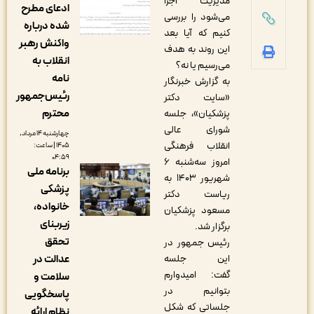
مدیریت اجرا
ادعای مطرح
می‌شود را بررسی
شده درباره
کنیم که آیا بعد
واکنش رهبر
این روند به هدف
انقلاب به
می‌رسیم یا نه؟
نامه
به گزارش خبرنگار
رئیس‌جمهور
«سایت دکتر
محترم
پزشکیان»، جلسه
شورای عالی
چهارشنبه ۱۴ مرداد,
انقلاب فرهنگی
۱۴۰۵ | ساعت:
۰۴:۵۹
امروز سه‌شنبه ۶
برنامه ملی
شهریور ۱۴۰۳ به
پزشکی
ریاست دکتر
خانواده،
مسعود پزشکیان
زیربنای
برگزار شد.
تحقق
رئیس جمهور در
این جلسه
عدالت در
گفت: امیدوارم
سلامت و
بتوانیم در
پاسخگویی
جلساتی که شکل
نظام ارائه