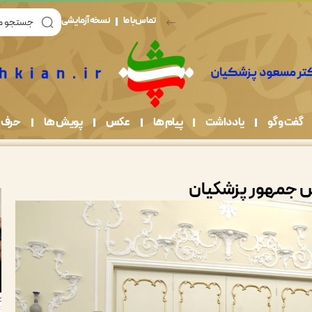
تماس با ما
نسخه آزمایشی
گفت و گو
یادداشت
پیام ها
عکس
پویش ها
حرف 
یس جمهور پزشکیان