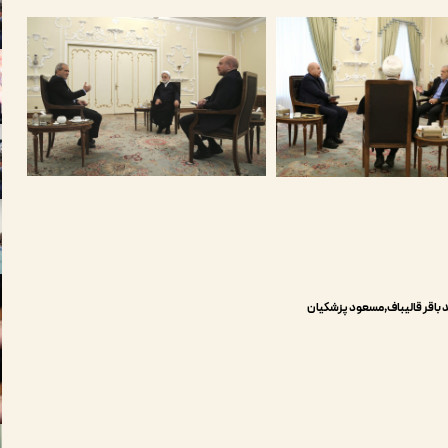
باقر قالیباف
مسعود پزشکیان