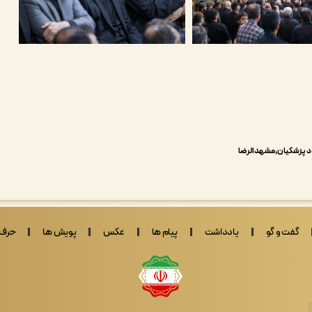
 پزشکیان
مشهدالرضا
گفت و گو
یادداشت
پیام ها
عکس
پویش ها
حرف 