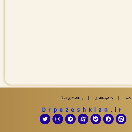
شما
چندرسانه ای
رسانه های دیگر
Drpezeshkian.ir