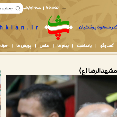
تماس با ما
نسخه آزمایشی
گفت و گو
یادداشت
پیام ها
عکس
پویش ها
حرف 
شهدالرضا (ع)