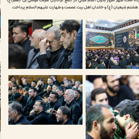
ده است، ظهر امروز بدون اعلام قبلی در جمع عزاداران هیئت موسی بن جعفر(ع)
ام هشتم شیعیان (ع)‌ و خاندان اهل بیت عصمت و طهارت علیهم السلام پرداخت.