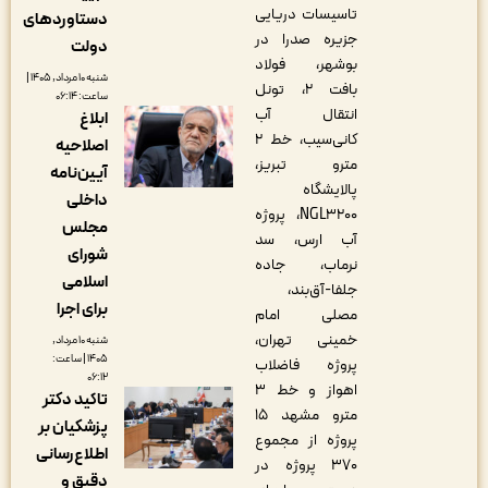
تاسیسات دریایی
دستاوردهای
جزیره صدرا در
دولت
بوشهر، فولاد
شنبه ۱۰ مرداد, ۱۴۰۵ |
بافت ۲، تونل
ساعت: ۰۶:۱۴
انتقال آب
ابلاغ
کانی‌سیب، خط ۲
اصلاحیه
مترو تبریز،
آیین‌نامه
پالایشگاه
داخلی
NGL3200، پروژه
مجلس
آب ارس، سد
شورای
نرماب، جاده
اسلامی
جلفا-آق‌بند،
برای اجرا
مصلی امام
خمینی تهران،
شنبه ۱۰ مرداد,
۱۴۰۵ | ساعت:
پروژه فاضلاب
۰۶:۱۲
اهواز و خط ۳
تاکید دکتر
مترو مشهد ۱۵
پزشکیان بر
پروژه از مجموع
اطلاع‌رسانی
۳۷۰ پروژه در
دقیق و