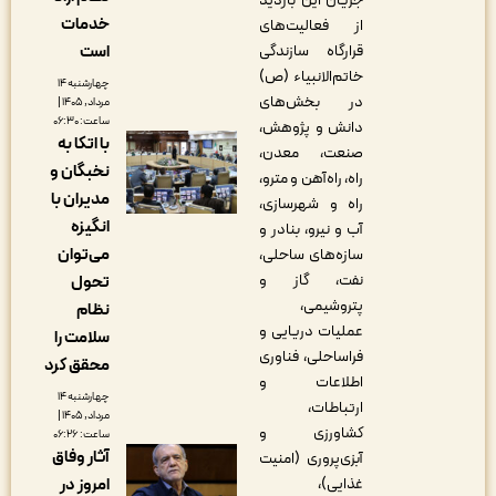
جریان این بازدید
خدمات
از فعالیت‌های
است
قرارگاه سازندگی
خاتم‌الانبیاء (ص)
چهارشنبه ۱۴
در بخش‌های
مرداد, ۱۴۰۵ |
ساعت: ۰۶:۳۰
دانش و پژوهش،
با اتکا به
صنعت، معدن،
نخبگان و
راه، راه‌آهن و مترو،
مدیران با
راه و شهرسازی،
انگیزه
آب و نیرو، بنادر و
می‌توان
سازه‌های ساحلی،
نفت، گاز و
تحول
پتروشیمی،
نظام
عملیات دریایی و
سلامت را
فراساحلی، فناوری
محقق کرد
اطلاعات و
چهارشنبه ۱۴
ارتباطات،
مرداد, ۱۴۰۵ |
کشاورزی و
ساعت: ۰۶:۲۶
آثار وفاق
آبزی‌پروری (امنیت
امروز در
غذایی)،