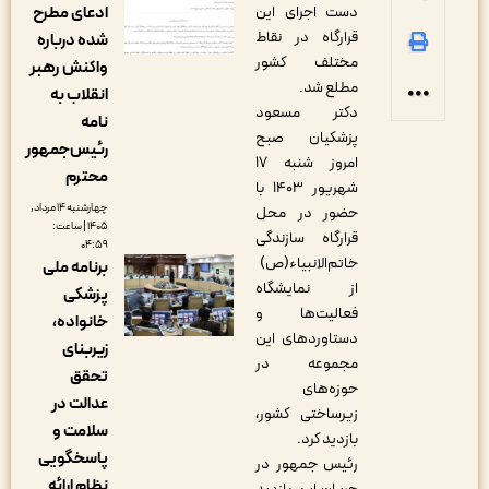
ادعای مطرح
دست اجرای این
قرارگاه در نقاط
شده درباره
مختلف کشور
واکنش رهبر
مطلع شد.
انقلاب به
دکتر مسعود
نامه
پزشکیان صبح
رئیس‌جمهور
امروز شنبه ۱۷
محترم
شهریور ۱۴۰۳ با
چهارشنبه ۱۴ مرداد,
حضور در محل
۱۴۰۵ | ساعت:
قرارگاه سازندگی
۰۴:۵۹
خاتم‌الانبیاء(ص)
برنامه ملی
از نمایشگاه
پزشکی
فعالیت‌ها و
خانواده،
دستاوردهای این
زیربنای
مجموعه در
تحقق
حوزه‌های
عدالت در
زیرساختی کشور،
سلامت و
بازدید کرد.
پاسخگویی
رئیس جمهور در
نظام ارائه