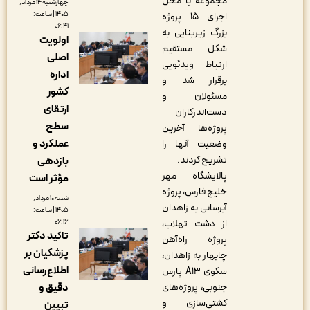
مجموعه با محل
چهارشنبه ۱۴ مرداد,
۱۴۰۵ | ساعت:
اجرای ۱۵ پروژه
۰۶:۴۱
بزرگ زیربنایی به
اولویت
شکل مستقیم
اصلی
ارتباط ویدئویی
اداره
برقرار شد و
کشور
مسئولان و
ارتقای
دست‌اندرکاران
سطح
پروژه‌ها آخرین
عملکرد و
وضعیت آنها را
تشریح کردند.
بازدهی
پالایشگاه مهر
مؤثر است
خلیج فارس، پروژه
شنبه ۱۰ مرداد,
آبرسانی به زاهدان
۱۴۰۵ | ساعت:
۰۶:۱۶
از دشت تهلاب،
تاکید دکتر
پروژه راه‌آهن
پزشکیان بر
چابهار به زاهدان،
اطلاع‌رسانی
سکوی A13 پارس
دقیق و
جنوبی، پروژه‌های
کشتی‌سازی و
تبیین