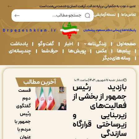
وت به حکمرانی بر پایه عدالت، کرامت انسان و خدمت بی‌منت است
ما
نسخه آزمایشی
اول
زندگی نامه
اخبار
گفت و گو
یادداشت
م ها
عکس
پویش ها
حرف شما
چندرسانه ای
نه های دیگر
آخرین مطالب
انتشار : شنبه ۱۷ شهریور, ۱۴۰۳ | ساعت: ۱۰:۱۹
ازدید رئیس
قسمت
مهور از بخشی از
دوم
عالیت‌های
گفتگوی
یربنایی و
رئیس
جمهور با
یرساختی قرارگاه
مردم با
ازندگی
عنوان