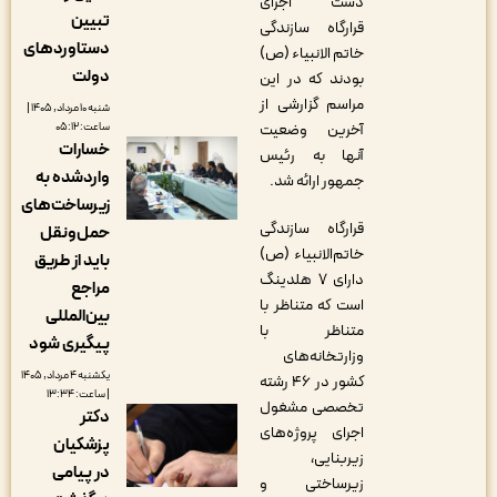
دست اجرای
تبیین
قرارگاه سازندگی
دستاوردهای
خاتم الانبیاء (ص)
دولت
بودند که در این
مراسم گزارشی از
شنبه ۱۰ مرداد, ۱۴۰۵ |
ساعت: ۰۵:۱۲
آخرین وضعیت
خسارات
آنها به رئیس
واردشده به
جمهور ارائه شد.
زیرساخت‌های
قرارگاه سازندگی
حمل‌ونقل
خاتم‌الانبیاء (ص)
باید از طریق
دارای ۷ هلدینگ
مراجع
است که متناظر با
بین‌المللی
متناظر با
پیگیری شود
وزارتخانه‌های
یکشنبه ۴ مرداد, ۱۴۰۵
کشور در ۴۶ رشته
| ساعت: ۱۳:۳۴
تخصصی مشغول
دکتر
اجرای پروژه‌های
پزشکیان
زیربنایی،
در پیامی
زیرساختی و