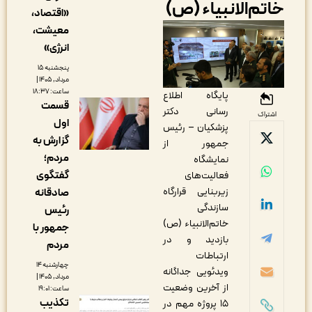
اتم‌الانبیاء (ص)
«اقتصاد،
معیشت،
انرژی»
پنجشنبه ۱۵
مرداد, ۱۴۰۵ |
ساعت: ۱۸:۳۷
پایگاه اطلاع
قسمت
رسانی دکتر
اشتراک
اول
پزشکیان – رئیس
گزارش به
جمهور از
مردم؛
نمایشگاه
گفتگوی
فعالیت‌های
زیربنایی قرارگاه
صادقانه
سازندگی
رئیس
خاتم‌الانبیاء (ص)
جمهور با
بازدید و در
مردم
ارتباطات
چهارشنبه ۱۴
ویدئویی جداگانه
مرداد, ۱۴۰۵ |
از آخرین وضعیت
ساعت: ۱۹:۰۱
تکذیب
۱۵ پروژه مهم در