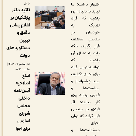
اظهار داشت: ما
۰۶:۱۶
تاکید دکتر
نباید به دنبال این
پزشکیان بر
باشیم که افراد
اطلاع‌رسانی
نزدیک به
خودمان در
دقیق و
مناصب مختلف
تبیین
قرار بگیرند، بلکه
دستاوردهای
باید به دنبال آن
دولت
باشیم که
شنبه ۱۰ مرداد, ۱۴۰۵ |
توانمندترین افراد
ساعت: ۰۶:۱۴
برای اجرای تکالیف
ابلاغ
سند چشم‌انداز و
اصلاحیه
سیاست‌ها و
آیین‌نامه
قانون برنامه روی
داخلی
کار بیایند؛ اگر
مجلس
فردی در منصبی
شورای
قرار گرفت که توان
اسلامی
اجرای
برای اجرا
مسئولیت‌ها و