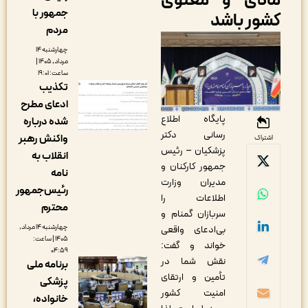
ادی و معنوی
جمهور با
شور باشد
مردم
چهارشنبه ۱۴
مرداد, ۱۴۰۵ |
ساعت: ۱۹:۰۱
تکذیب
ادعای مطرح
پایگاه اطلاع
شده درباره
رسانی دکتر
واکنش رهبر
اشتراک
پزشکیان – رئیس
انقلاب به
جمهور کارکنان و
نامه
مدیران وزارت
رئیس‌جمهور
اطلاعات را
محترم
سربازان گمنام و
چهارشنبه ۱۴ مرداد,
بی‌ادعای واقعی
۱۴۰۵ | ساعت:
خواند و گفت:
۰۴:۵۹
نقش شما در
برنامه ملی
تأمین و ارتقای
پزشکی
امنیت کشور
خانواده،