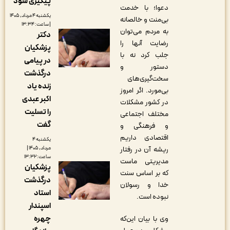
پیگیری شود
دعوا؛ با خدمت
یکشنبه ۴ مرداد, ۱۴۰۵
بی‌منت و خالصانه
| ساعت: ۱۳:۳۴
به مردم می‌توان
دکتر
رضایت آنها را
پزشکیان
جلب کرد نه با
در پیامی
دستور و
درگذشت
سخت‌گیری‌های
زنده یاد
بی‌مورد. اگر امروز
اکبر عبدی
در کشور مشکلات
را تسلیت
مختلف اجتماعی
گفت
و فرهنگی و
اقتصادی داریم
یکشنبه ۴
ریشه آن در رفتار
مرداد, ۱۴۰۵ |
ساعت: ۱۳:۳۲
مدیریتی ماست
پزشکیان
که بر اساس سنت
درگذشت
خدا و رسولان
استاد
نبوده است.
اسپندار
چهره
وی با بیان این‌که