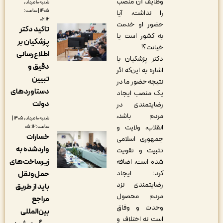
وظایف آن منصب
شنبه ۱۰ مرداد,
۱۴۰۵ | ساعت:
را نداشت، آیا
۰۶:۱۲
حضور او خدمت
تاکید دکتر
به کشور است یا
پزشکیان بر
خیانت؟!
اطلاع‌رسانی
دکتر پزشکیان با
دقیق و
اشاره به این‌که اگر
تبیین
نتیجه حضور ما در
دستاوردهای
یک منصب ایجاد
دولت
رضایتمندی در
مردم باشد،
شنبه ۱۰ مرداد, ۱۴۰۵ |
انقلاب، ولایت و
ساعت: ۰۵:۱۲
خسارات
جمهوری اسلامی
واردشده به
تثبیت و تقویت
زیرساخت‌های
شده است، اضافه
کرد: ایجاد
حمل‌ونقل
رضایتمندی نزد
باید از طریق
مردم محصول
مراجع
وحدت و وفاق
بین‌المللی
است نه اختلاف و