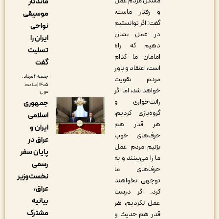
مشکل مردم عمل
ماندگار
و رفتار ماست،
موسیقی
گفت: اگر توانستیم
نواحی
در عمل نشان
ایران را
دهیم که راه
تسلیت
امامان ما کدام
گفت
است، اعتقاد و باور
جمعه ۲ مرداد,
مردم تقویت
۱۴۰۵ | ساعت:
خواهد شد، اما اگر
۱۰:۱۳
رانت‌خواری و
جمهوری
گروه‌بازی کردیم،
اسلامی
هر قدر هم
ایران و
حرف‌های خوب
عراق در
بزنیم مردم عمل
پایان سفر
ما را می‌بینند و به
رسمی
حرف‌های ما
نخست‌وزیر
توجهی نخواهند
عراق،
کرد. اگر درست
بیانیه
عمل نکردیم، هر
مشترک
قدر هم حدیث و