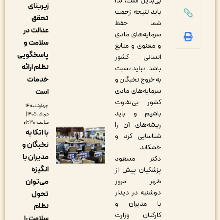
بی‌بدیل است، لذا
زیربنای
باید نتیجه زحمت
تحقق
شما حفظ
عدالت در
سرمایه‌های مادی
سلامت و
و معنوی و منابع
پاسخگویی
انسانی کشور
نظام ارائه
باشد. نباید نسبت
خدمات
به خروج نخبگان و
سرمایه‌های مادی
است
کشور بی‌‌تفاوت
چهارشنبه ۱۴
باشیم و باید
مرداد, ۱۴۰۵ |
ساعت: ۰۶:۳۰
ریشه‌های آن را
با اتکا به
شناسایی کرد و
نخبگان و
خشکاند.
مدیران با
دکتر مسعود
انگیزه
پزشکیان پیش از
ظهر امروز
می‌توان
دوشنبه در دیدار
تحول
با مدیران و
نظام
کارکنان وزارت
سلامت را