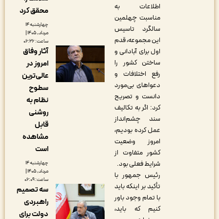
اطلاعات به
محقق کرد
مناسبت چهلمین
چهارشنبه ۱۴
سالگرد تاسیس
مرداد, ۱۴۰۵ |
این مجموعه، قدم
ساعت: ۰۶:۲۶
آثار وفاق
اول برای آبادانی و
ساختن کشور را
امروز در
رفع اختلافات و
عالی‌ترین
دعواهای بی‌مورد
سطوح
دانست و تصریح
نظام به
کرد: اگر به تکالیف
روشنی
سند چشم‌انداز
قابل
عمل کرده بودیم،
مشاهده
امروز وضعیت
است
کشور متفاوت از
شرایط فعلی بود.
چهارشنبه ۱۴
مرداد, ۱۴۰۵ |
رئیس جمهور با
ساعت: ۰۶:۰۹
تأکید بر اینکه باید
سه تصمیم
با تمام وجود باور
راهبردی
کنیم که باید،
دولت برای