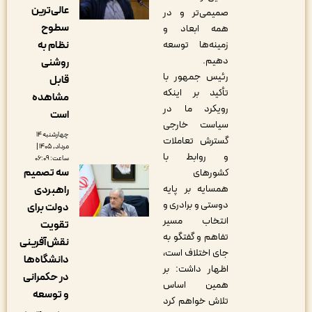
عالی‌ترین
صمیمی‌تر و در
سطوح
همه ابعاد و
نظام به
زمینه‌ها توسعه
دهیم.
روشنی
رئیس جمهور با
قابل
تأکید بر اینکه
مشاهده
رویکرد ما در
است
سیاست خارجی
چهارشنبه ۱۴
گسترش تعاملات
مرداد, ۱۴۰۵ |
و روابط با
ساعت: ۰۶:۰۹
سه تصمیم
کشورهای
همسایه بر پایه
راهبردی
دوستی و برادری و
دولت برای
انتخاب مسیر
تقویت
تفاهم و گفتگو به
نقش‌آفرینی
جای اختلاف است،
دانشگاه‌ها
اظهار داشت: بر
در حکمرانی
همین اساس
و توسعه
تلاش خواهم کرد