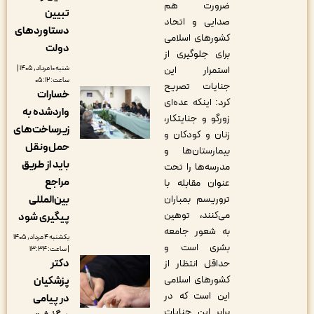
ضرورت هم
تبیین
صدایی و اتحاد
دستاوردهای
کشورهای اسلامی
دولت
برای جلوگیری از
شنبه ۱۰ مرداد, ۱۴۰۵ |
استمرار این
ساعت: ۰۵:۱۲
جنایات تصریح
خسارات
کرد: اینکه عده‌ای
واردشده به
زورگو و جنایتکار،
زیرساخت‌های
زنان و کودکان و
حمل‌ونقل
بیمارستان‌ها و
باید از طریق
مدرسه‌ها را تحت
مراجع
عنوان مقابله با
بین‌المللی
تروریسم بمباران
می‌کنند، توهین
پیگیری شود
به شعور جامعه
یکشنبه ۴ مرداد, ۱۴۰۵
بشری است و
| ساعت: ۱۳:۳۴
دکتر
حداقل انتظار از
کشورهای اسلامی
پزشکیان
این است که در
در پیامی
برابر این جنایات