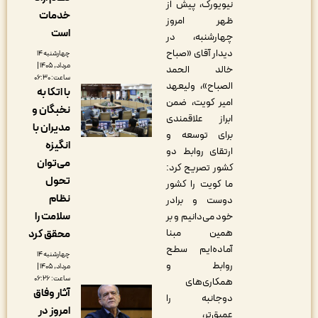
نیویورک، پیش از
خدمات
ظهر امروز
است
چهارشنبه، در
دیدار آقای «صباح
چهارشنبه ۱۴
مرداد, ۱۴۰۵ |
خالد الحمد
ساعت: ۰۶:۳۰
الصباح»، ولیعهد
با اتکا به
امیر کویت، ضمن
نخبگان و
ابراز علاقمندی
مدیران با
برای توسعه و
انگیزه
ارتقای روابط دو
می‌توان
کشور تصریح کرد:
تحول
ما کویت را کشور
نظام
دوست و برادر
سلامت را
خود می‌دانیم و بر
همین مبنا
محقق کرد
آماده‌ایم سطح
چهارشنبه ۱۴
روابط و
مرداد, ۱۴۰۵ |
ساعت: ۰۶:۲۶
همکاری‌های
آثار وفاق
دوجانبه را
امروز در
عمیق‌تر،