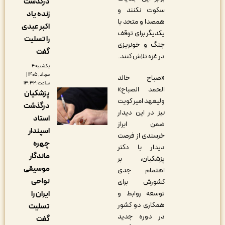
درگذشت
سکوت نکنند و
زنده یاد
همصدا و متحد با
اکبر عبدی
یکدیگر برای توقف
را تسلیت
جنگ و خونریزی
گفت
در غزه تلاش کنند.
یکشنبه ۴
مرداد, ۱۴۰۵ |
«صباح خالد
ساعت: ۱۳:۳۲
الحمد الصباح»
پزشکیان
ولیعهد امیر کویت
درگذشت
نیز در این دیدار
استاد
ضمن ابراز
اسپندار
خرسندی از فرصت
چهره
دیدار با دکتر
ماندگار
پزشکیان، بر
موسیقی
اهتمام جدی
نواحی
کشورش برای
ایران را
توسعه روابط و
همکاری دو کشور
تسلیت
در دوره جدید
گفت