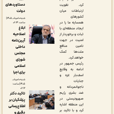
دستاوردهای
کرد. تقویت
دولت
ارتباطات میان
کشورهای
شنبه ۱۰ مرداد, ۱۴۰۵ |
همسایه ما را در
ساعت: ۰۶:۱۴
ابلاغ
ایجاد منطقه‌ای با
اصلاحیه
ثبات و برخوردار از
امنیت در جهت
آیین‌نامه
تامین منافع
داخلی
ملت‌ها کمک
مجلس
خواهد کرد.
شورای
رئیس جمهور در
اسلامی
ادامه به وقایع
برای اجرا
اسف‌بار غزه و
شنبه ۱۰ مرداد,
جنایات
۱۴۰۵ | ساعت:
ناجوانمردانه و
۰۶:۱۲
ضد بشری رژیم
تاکید دکتر
صهیونیستی در
پزشکیان بر
این منطقه اشاره
اطلاع‌رسانی
کرد و با تاکید بر
دقیق و