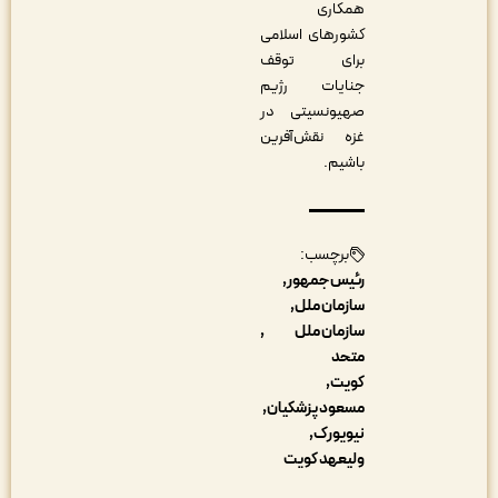
همکاری
کشورهای اسلامی
برای توقف
جنایات رژیم
صهیونسیتی در
غزه نقش‌آفرین
باشیم.
برچسب:
رئیس جمهور
سازمان ملل
سازمان ملل
متحد
کویت
مسعود پزشکیان
نیویورک
ولیعهد کویت