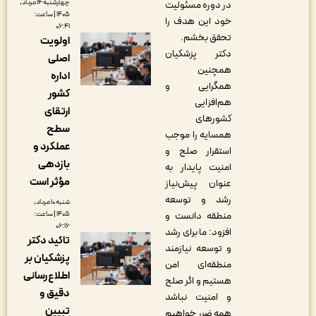
چهارشنبه ۱۴ مرداد,
در دوره مسئولیت
۱۴۰۵ | ساعت:
خود این هدف را
۰۶:۴۱
تحقق بخشم.
اولویت
دکتر پزشکیان
اصلی
همچنین
اداره
همگرایی و
کشور
هم‌افزایی
ارتقای
کشورهای
سطح
همسایه را موجب
عملکرد و
استقرار صلح و
بازدهی
امنیت پایدار به
مؤثر است
عنوان پیش‌نیاز
رشد و توسعه
شنبه ۱۰ مرداد,
۱۴۰۵ | ساعت:
منطقه دانست و
۰۶:۱۶
افزود: ما برای رشد
تاکید دکتر
و توسعه نیازمند
پزشکیان بر
منطقه‌ای امن
اطلاع‌رسانی
هستیم و اگر صلح
دقیق و
و امنیت نباشد
تبیین
همه ضرر خواهیم