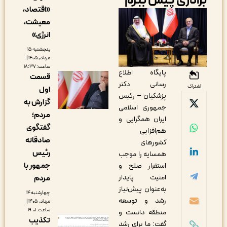
رادری پیش ببرم
«اقتصاد،
معیشت،
انرژی»
پنجشنبه ۱۵
مرداد, ۱۴۰۵ |
ساعت: ۱۸:۳۷
پایگاه اطلاع
قسمت
رسانی دکتر
اشتراک
اول
پزشکیان – رئیس
گزارش به
جمهوری اسلامی
مردم؛
ایران همگرایی و
گفتگوی
هم‌افزایی
صادقانه
کشورهای
رئیس
همسایه را موجب
جمهور با
استقرار صلح و
امنیت پایدار
مردم
به‌عنوان پیش‌نیاز
چهارشنبه ۱۴
رشد و توسعه
مرداد, ۱۴۰۵ |
ساعت: ۱۹:۰۱
منطقه دانست و
تکذیب
گفت: ما برای رشد