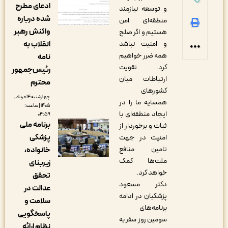
ادعای مطرح
و توسعه نیازمند
شده درباره
منطقه‌ای امن
واکنش رهبر
هستیم و اگر صلح
انقلاب به
و امنیت نباشد
همه ضرر خواهیم
نامه
کرد. تقویت
رئیس‌جمهور
ارتباطات میان
محترم
کشورهای
چهارشنبه ۱۴ مرداد,
همسایه ما را در
۱۴۰۵ | ساعت:
ایجاد منطقه‌ای با
۰۴:۵۹
برنامه ملی
ثبات و برخوردار از
پزشکی
امنیت در جهت
تامین منافع
خانواده،
ملت‌ها کمک
زیربنای
خواهد کرد.
تحقق
دکتر مسعود
عدالت در
پزشکیان در ادامه
سلامت و
برنامه‌های
پاسخگویی
سومین روز سفر به
نظام ارائه